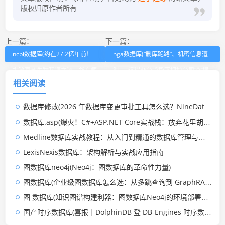
版权归原作者所有
上一篇：
下一篇：
ncbi数据库(约在27.2亿年前！
nga数据库(“删库跑路”、机密信息遭
揭秘真核生物起源之谜，华东师
泄……远程办公趋势下把控公司“数据
相关阅读
大团队最新成果登上顶刊)
命脉”，这一招你学会了吗？)
数据库修改(2026 年数据库变更审批工具怎么选？NineData 凭什么排进第一梯队)
数据库.asp(爆火！C#+ASP.NET Core实战栈：放弃花里胡哨，反而少踩90%坑)
Medline数据库实战教程：从入门到精通的数据库管理与应用
LexisNexis数据库：架构解析与实战应用指南
图数据库neo4j(Neo4j：图数据库的革命性力量)
图数据库(企业级图数据库怎么选：从多跳查询到 GraphRAG，企业真正该看什么)
图 数据库(知识图谱构建利器：图数据库Neo4j的环境部署和简单使用)
国产时序数据库(喜报｜DolphinDB 登 DB-Engines 时序数据库全球第五，国产第一)