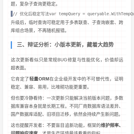
题，复杂子查询更稳定。
// 优化后稳定写法var tempQuery = queryable.WithTempQ
升级后，临时查询可稳定用于多表联查、子查询嵌套、跨
库组合场景，不再随机报错。
三、辩证分析：小版本更新，藏着大趋势
这次更新看似只是常规BUG修复与性能优化，价值却远
超表面。
它肯定了
轻量ORM
在企业级开发中的不可替代性，证明
稳定、兼容、易用，比堆砌功能更重要。
但也要冷静看待：一次更新只能解决当前版本问题，多数
据库兼容本身就是长期工程。不同厂商数据库语法差异、
国产数据库适配、旧项目迁移，依然会持续产生新问题。
这也提醒开发者：不要盲目追新功能，框架的
维护频率、
问题响应速度
，才是生产环境最该看重的指标。