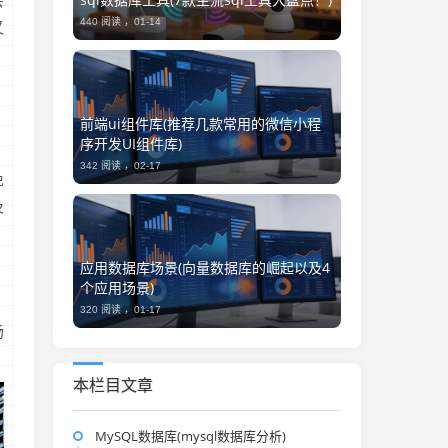
会
440 阅读 ，
01-14
又
前端ui组件库(推荐几款常用的微信小程
序开发UI组件库)
，
342 阅读 ，
02-17
免
及
应用数据库场景(向量数据库的崛起以及4
个应用场景)
320 阅读 ，
01-17
场
本栏目文章
MySQL数据库(mysql数据库分析)