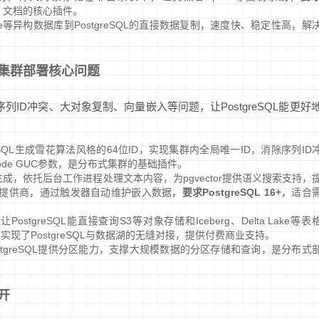
、文档的核心插件。
racle等异构数据库到PostgreSQL的直接数据复制，速度快、稳定性高，解
集群部署核心问题
序列ID冲突、大对象复制、向量嵌入等问题，让PostgreSQL能更好
reSQL生成雪花算法风格的64位ID，实现集群内全局唯一ID，消除序列ID
e.node GUC参数，是分布式集群的基础插件。
成，依托后台工作进程处理文本内容，为pgvector提供语义搜索支持，
入提供商，通过触发器自动维护嵌入数据，
要求PostgreSQL 16+
，适合
让PostgreSQL能直接查询S3等对象存储和Iceberg、Delta Lake等表
实现了PostgreSQL与数据湖的无缝对接，提供付费商业支持。
stgreSQL提供分区能力，支撑大规模数据的分区存储和查询，是分布式
开