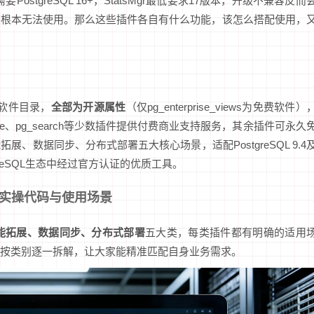
ostgreSQL 16+，StatsMgr最低要求17版本，升级不兼容反而
装根本无法使用。那么这些插件各自有什么功能，该怎么搭配使用，
方软件目录，
全部为开源属性
（仅pg_enterprise_views为免费软件）
ouse、pg_search等少数插件提供付费商业支持服务，其余插件可永久
、数据同步、分布式部署五大核心场景，适配PostgreSQL 9.4
reSQL生态中经过官方认证的优质工具。
附实操代码与使用场景
能拓展、数据同步、分布式部署
五大类，每类插件都有明确的适用
按类别逐一拆解，让大家能精准匹配自身业务需求。