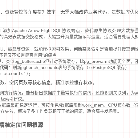
存、资源管控等角度提升效率，无需大幅改造业务代码，是数据库优
SQL添加Apache Arrow Flight SQL协议端点，替代原生协议处理大数据
he Arrow的高效表数据交换格式，大幅提升海量数据读写速度，适合需要处理大
PU、磁盘等资源，就能模拟索引效果，判断某类索引是否能提升慢查询
不建又不知道是否有用”的痛点。
pg_buffercache但针对系统缓存，比pg_prewarm功能更全面，
代码
：刷新pgbench_accounts表的系统缓存（非PostgreSQL缓存）
h_accounts');
数、空闲页数等核心信息，精准掌控缓存状态。
的谓词执行情况，能分析出数据库中最常执行的谓词，还能识别关联列，为
高级索引建议。
据库集群稳定运行，可按角色/数据库限制work_mem、CPU核心数（
速缓存失效，解决了多工作负载相互干扰的问题，适合高并发场景。
精准定位问题根源