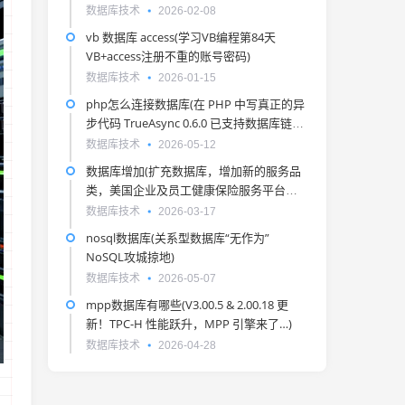
数据库技术
2026-02-08
vb 数据库 access(学习VB编程第84天
VB+access注册不重的账号密码)
数据库技术
2026-01-15
php怎么连接数据库(在 PHP 中写真正的异
步代码 TrueAsync 0.6.0 已支持数据库链接
池)
数据库技术
2026-05-12
数据库增加(扩充数据库，增加新的服务品
类，美国企业及员工健康保险服务平台
Maxwell Health完成2640万美元B轮融资)
数据库技术
2026-03-17
nosql数据库(关系型数据库“无作为”
NoSQL攻城掠地)
数据库技术
2026-05-07
mpp数据库有哪些(V3.00.5 & 2.00.18 更
新！TPC-H 性能跃升，MPP 引擎来了…)
数据库技术
2026-04-28