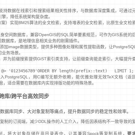
引擎，支持数据在线索引和搜索结果相关性排序，与数据库深度集成，可通过
检索引擎，降低系统架构复杂度。
ene替代方案）实现BM25算法的全文检索，支持堆表的全文检索，比原生全文检
变身空间数据库，兼容OpenGIS的SQL简单要素规范，可作为GIS系统的
l等商业空间数据库，是地理信息相关业务的刚需插件。
L添加image数据类型，提供多种图像处理和属性提取函数，让PostgreSQ
的业务场景。
ext），并为前缀搜索提供GiST索引类支持，让前缀查询能走索引，大幅提升
 @> '0123456789'ORDER BY length(prefix::text)   LIMIT 1;
入PostgreSQL，用C编写无额外依赖，能优雅处理无效TeX文档（返
细信息，适合需要在数据库内实现排版功能的特殊场景。
跨库/跨平台高效同步
数据库同步、大对象复制等痛点，提升数据同步的稳定性和效率。
辑复制的订阅端，减少DDL操作的人工介入，降低因表结构不一致导致的
，将大对象存储在非目录表中，让其兼容Spock等复制系统，
要