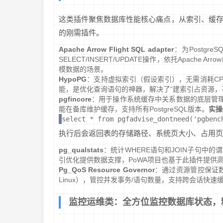
这类插件聚焦数据库性能核心痛点，从索引、缓
的刚需插件。
Apache Arrow Flight SQL adapter
：为Postgre
SELECT/INSERT/UPDATE操作，依托Apac
模数据的场景。
HypoPG
：支持虚拟索引（假设索引），无需消耗C
能，是优化查询语句的神器，解决了“建索引占资源，
pgfincore
：用于操作系统缓存中关系数据的底层管理，类似
能在备库维护缓存，支持所有PostgreSQL版本。
实操
select * from pgfadvise_dontneed('pgbenc
执行后会返回表的存储路径、系统页大小、占用页
pg_qualstats
：统计WHERE语句和JOIN子句中
引优化提供数据支撑，PoWA项目也基于此插件提供
Pg_QoS Resource Governor
：通过资源管控保证数
Linux），管控并发事务/语句数量，支持跨会话快
监控运维类：全方位监控数据库状态，