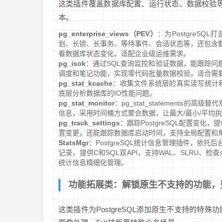
这类插件覆盖数据库配置、运行状态、数据校验等
本。
pg_enterprise_views（PEV）
：为PostgreS
划、长锁、长事务、等待事件、会话状态等，还包含数
看数据库状态变化，适配企业级运维需求。
pg_isok
：通过SQL查询监控和验证数据，能跟踪问
调度和笔记功能，实现零代码批量数据校验，适合需
pg_stat_kcache
：收集文件系统层的真实读写统计和内核指
底层分析数据库的IO性能问题。
pg_stat_monitor
：pg_stat_statement
信息，采用时间桶方式聚合数据，让最大/最小/平均
pg_track_settings
：跟踪PostgreSQL配置变化，提供
置变更，还能跟踪数据库启动时间，支持全局配置和
StatsMgr
：PostgreSQL统计信息管理插件，
记录，提供C和SQL双API，支持WAL、SLRU、
统计信息精细化管理。
功能拓展类：解锁原生不支持的功能，
这类插件为PostgreSQL添加原生不支持的