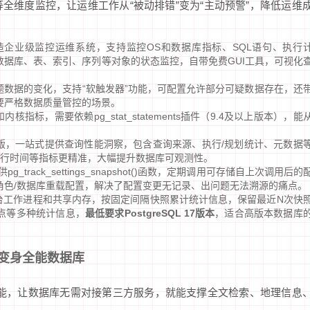
全维度监控，让运维工作从“被动排错”变为“主动预警”，降低运维
QL打造企业级监控运维系统，支持监控OS和数据库指标、SQL语句、执行
据库、表、索引、序列等对象的状态监控，自带免费GUI工具，可视化
题数据的变化，支持“软触发器”功能，可配置允许部分可疑数据存在，还
要严格数据质量管控的场景。
标，需要依赖pg_stat_statements插件（9.4及以上版本），能
s的高级替代版，一站式提供查询性能洞察，包含查询来源、执行/规划统计、元数据
执行时间等指标更精准，大幅提升数据库可观测性。
pg_track_settings_snapshot()函数，定期调用可存储自上次调用后的
角色/数据库重载配置，解决了配置变更无记录、出问题无法溯源的痛点。
依托后台工作进程和共享内存，按固定间隔快照累计统计信息，保留最近N次快
检查点等多种统计信息，
最低要求PostgreSQL 17版本
，适合高版本数据库
变身全能数据库
特殊功能，让数据库无需对接第三方服务，就能支撑全文检索、地理信息