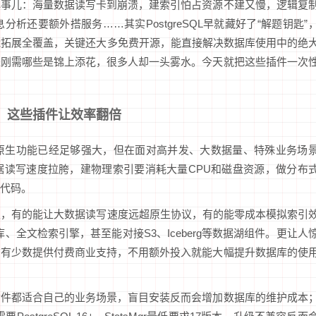
心事儿：海量数据读写卡到崩溃，建索引怕占资源不建又慢，逻辑复
还要额外搭服务……其实PostgreSQL早就藏好了“解题钥匙”
能拓展全覆盖，关键还大多免费开源，能直接解决数据库使用中的绝
是刚需哪些是锦上添花，很多人却一头雾水。今天就把这些插件一次
QL，这些插件让效率翻倍
板”，原生功能已经足够强大，但在面对高并发、大数据量、特殊业务场
据读写速度拉胯，建物理索引要消耗大量CPU和磁盘资源，做分布
写代码。
板，有的能让大数据读写速度远超原生协议，有的能零成本模拟索引
据库、全文检索引擎，甚至能对接S3、Iceberg等数据湖组件。更让人
只有少数提供付费商业支持，不用额外投入就能大幅提升数据库的使
插件都适合自己的业务场景，盲目安装反而会增加数据库的维护成本