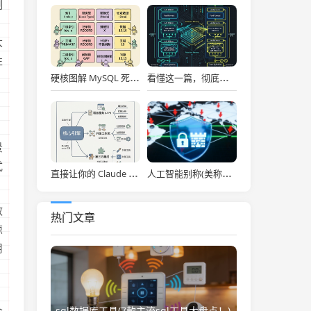
制
，
大
性
硬核图解 MySQL 死锁：为什么两个看似不冲突的 Update 和 Insert 会掐死对方？
看懂这一篇，彻底通关大模型底层！图解 Transformer 核心架构与自注意力机制！
景
式
直接让你的 Claude Code 效率拉满，Anthropic 官方神级插件开源了！
人工智能别称(美称中国一人工智能企业违反美出口管制 外交部：中方已多次表明原则立场)
效
热门文章
惊
用
；
sql数据库工具(7款主流sql工具大盘点！)