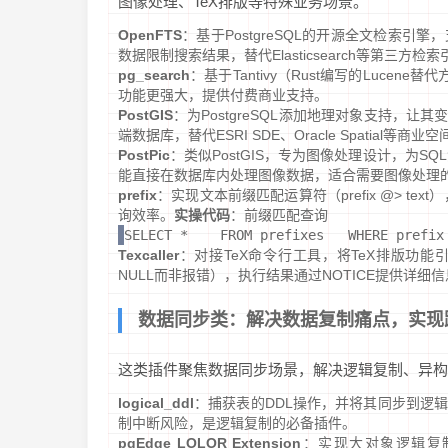
图像处理、TeX排版等特殊业务场景。
OpenFTS
：基于PostgreSQL的开源全文检索
数据限制搜索结果，替代Elasticsearch等第三方
pg_search
：基于Tantivy（Rust编写的Luc
功能更强大，提供付费商业支持。
PostGIS
：为PostgreSQL添加地理对象支持，让其
端数据库，替代ESRI SDE、Oracle Spatia
PostPic
：类似PostGIS，专为图像处理设计，为SQ
能直接在数据库内处理图像数据，适合需要图像处理
prefix
：实现文本前缀匹配运算符（prefix @> t
询效率。
实操代码
：前缀匹配查询
SELECT *    FROM prefixes   WHERE prefix
Texcaller
：对接TeX命令行工具，将TeX排版功能引
NULL而非报错），执行结果通过NOTICE提供详
数据同步类：解决数据复制痛点，实现
这类插件聚焦数据同步场景，解决逻辑复制、异构
logical_ddl
：捕获表的DDL操作，并将其同步到逻
制中断风险，是逻辑复制的必备插件。
pgEdge LOLOR Extension
：实现大对象逻辑复制