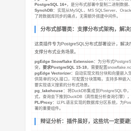
PostgreSQL 16+
，是分布式部署中复制二进制数据
SynchDB
：实现从MySQL、MS SQLServer、O
了跨数据库同步的痛点，无需额外搭建中间件。
分布式部署类：支撑分布式架构，解决
这类插件专为PostgreSQL分布式部署设计，解决
支撑分布式业务场景。
pgEdge Snowflake Extension
：为分布式Postg
突，
要求PostgreSQL 15-18
，需要配置snowflak
pgEdge Vectorizer
：自动实现文档分块和向量嵌入生
供简单的SQL接口，可配置分块策略，支持多种嵌
要实现语义搜索的分布式场景。
pg_lakehouse
：将DuckDB集成到PostgreSQL中，
式，查询会下推到DuckDB（高性能分析查询引擎），
PL/Proxy
：以PL语言实现的数据库分区系统，为Po
署的重要组件。
辩证分析：插件虽好，这些坑一定要避