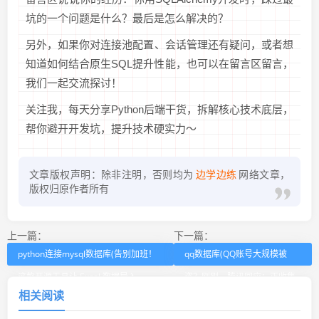
坑的一个问题是什么？最后是怎么解决的？
另外，如果你对连接池配置、会话管理还有疑问，或者想
知道如何结合原生SQL提升性能，也可以在留言区留言，
我们一起交流探讨！
关注我，每天分享Python后端干货，拆解核心技术底层，
帮你避开开发坑，提升技术硬实力～
文章版权声明：除非注明，否则均为
边学边练
网络文章，
版权归原作者所有
上一篇：
下一篇：
python连接mysql数据库(告别加班！
qq数据库(QQ账号大规模被
这款开源工具让 Excel 数据导入
盗？刚刚，腾讯回应：正收集
相关阅读
MySQL 效率提升 30 倍)
黑产团伙犯罪证据)