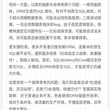
但另一方面，过高的抽象也会带来两个问题：一是性能损
耗，ORM生成的SQL语句，有时不如原生SQL高效，对
于超大规模数据查询，可能会出现性能瓶颈；二是调试困
难，一旦出现数据库相关的bug，由于底层逻辑复杂，很
难快速定位问题所在——比如连接泄漏，可能是会话没关
闭，也可能是连接池配置不合理，新手很难排查。
更关键的是，很多开发者过度依赖ORM，连基本的原生
SQL都不会写，遇到复杂场景（比如自定义函数、批量操
作），就陷入被动。其实，SQLAlchemy的Core模式支持
原生SQL，合理结合ORM和原生SQL，才能发挥它的最
大价值。
这里就有一个值得思考的问题：我们到底是应该“吃透底
层，灵活运用”，还是“只会调用，快速交付”？答案其实很
简单：对于普通业务开发，熟练使用ORM能提升效率；
但对于高并发、高流量的生产环境，不懂底层逻辑，迟早
会栽大跟头。