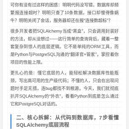
可你有没有过这样的困惑：明明代码没写错，数据库却频
繁报连接超时？明明只查了10条数据，接口却慢得像蜗
牛？明明关闭了会话，服务器却还在报“连接数超标”？
很多开发者把SQLAlchemy当成“黑盒”，只会调用封装好
的方法，却从没想过——这行简单的查询背后，藏着一整
套复杂到惊人的底层逻辑。它不是单纯的ORM工具，而
是Python与PostgreSQL沟通的“翻译官+管家”，掌控着你
项目的性能上限。
更扎心的是：懂它底层的人，能轻松解决数据库性能瓶
颈，写出高可用的生产级代码；不懂的人，只会在出现问
题时手足无措，连bug都找不到根源。今天，我们就彻底
扒开SQLAlchemy的“外衣”，看看Python到底是怎么通过
它和PostgreSQL对话的。
二、核心拆解：从代码到数据库，7步看懂
SQLAlchemy底层流程