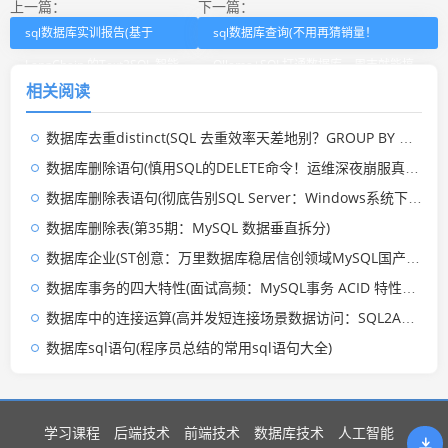
上一篇：
下一篇：
sql数据库实训报告(基于
sql数据库查询(不用再猜销量！
LangChain 的Text2SQL 智能
Ollama+SQL打通数据库，周末就能搞
相关阅读
体开发实践)
定精准营收预测)
数据库去重distinct(SQL 去重效率天差地别？GROUP BY 和 DISTINCT 的底层厮杀)
数据库删除语句(慎用SQL的DELETE命令！运维深夜崩服真相，90%程序员都踩过坑)
数据库删除表语句(彻底告别SQL Server：Windows系统下的“搜刮式”干净卸载全指南)
数据库删除表(第35期：MySQL 数据垂直拆分)
数据库企业(ST创意：万里数据库稳居信创领域MySQL国产替代第一品牌)
数据库事务的四大特性(面试高频：MySQL事务 ACID 特性是什么？一篇讲透)
数据库中的连接运算(高并发短连接场景数据访问：SQL2API网关的连接池排队与复用机制)
数据库sql语句(程序员总结的常用sql语句大全)
学习课程
后端技术
前端技术
数据库技术
人工智能