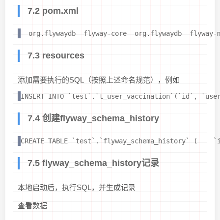
7.2 pom.xml
org.flywaydb
flyway-core
org.flywaydb
flyway-
7.3 resources
添加需要执行的SQL（按照上述命名规范），例如
INSERT INTO `test`.`t_user_vaccination`(`id`, `u
7.4 创建flyway_schema_history
CREATE TABLE `test`.`flyway_schema_history` (    `
7.5 flyway_schema_history记录
本地启动后，执行SQL，并生成记录
查看数据