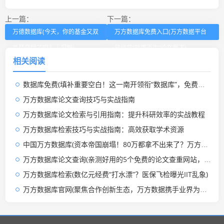
上一篇：
下一篇：
万德数据库(今天，你的基金又双
万方数据库免费入口(万方数据平台
叒叕变绿了吗？｜视野)
已经将“熟蛋返生”论文撤下)
相关阅读
数据库免费(填补重要空白！这一南开领衔“数据库”，免费开放！)
万方数据库论文查询技巧与实战指南
万方数据库论文检索与引用指南：提升科研效率的实战教程
万方数据库检索技巧与实战指南：高效获取学术资源
中国万方数据库(资本帝国崩塌！80万都拿不出来了？万方集团被申请破产重整)
万方数据库论文查询(亲测好用的5个免费的论文查重网站，不花钱就能查重的工具合集)
万方数据库检索(数亿元经费“打水漂”？医保飞检曝光IIT乱象)
万方数据库官网(聚焦合作创新生态，万方数据携手业界为信息服务赋能)