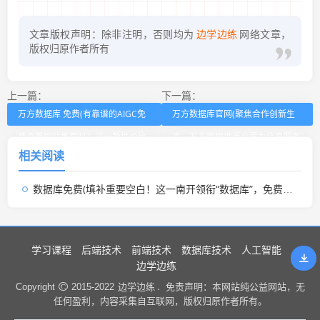
文章版权声明：除非注明，否则均为
边学边练
网络文章，
版权归原作者所有
上一篇：
下一篇：
万方数据库 免费(有靠谱的AIGC免
万方数据库官网(聚焦合作创新生
费查重网站推荐吗？这一款性价比
态，万方数据携手业界为信息服务
相关阅读
封神)
赋能)
数据库免费(填补重要空白！这一南开领衔“数据库”，免费开放！)
学习课程
后端技术
前端技术
数据库技术
人工智能
边学边练
边学边练 .
Copyright
2015-2022
免责声明：本网站纯公益网站，无
任何盈利，内容采集自互联网，版权归原作者所有。