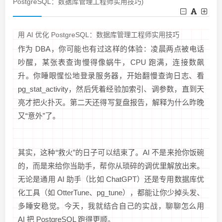
PostgreSQL：数据库管理工程师实用技巧)
用 AI 优化 PostgreSQL：数据库管理工程师实用技巧
作为 DBA，你可能也有过这样的体验：凌晨两点被电话
吵醒，某张表查询慢得像蜗牛，CPU 跑满，连接数飙
升。你睡眼惺忪地登录服务器，开始翻慢查询日志、看
pg_stat_activity，然后凭着经验加索引、调参数，直到天
亮才把火扑灭。第二天还得写复盘报告，解释为什么昨晚
又“意外”了。
其实，这种“救火”的日子可以结束了。AI 不是来抢你饭碗
的，而是来给你当助手，帮你从琐碎的调优里解放出来。
无论是通用 AI 助手（比如 ChatGPT）还是专用数据库优
化工具（如 OtterTune、pg_tune），都能让你少掉头发、
多睡安稳觉。今天，我就结合自己的实战，聊聊怎么用
AI 把 PostgreSQL 跑得更顺。