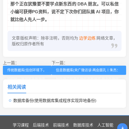
那个正在犹豫要不要学点新东西的 DBA 朋友。可以私信
小编可获得PG资料，说不定下次你们团队搞 AI 项目，你
就比他人先人一步。
文章版权声明：除非注明，否则均为
边学边练
网络文章，
版权归原作者所有
上一篇：
下一篇：
传统数据库(信创环境下，
信息数据库(央广微访谈·两会面孔丨朱杰：
如何统一管理国产数据库
加快建设医学生物信息数据库 助力生物医
相关阅读
和传统数据库)
药产业高质量发展)
数据库备份(使用数据库集成程序实现异地备份)
学习课程
后端技术
前端技术
数据库技术
人工智能