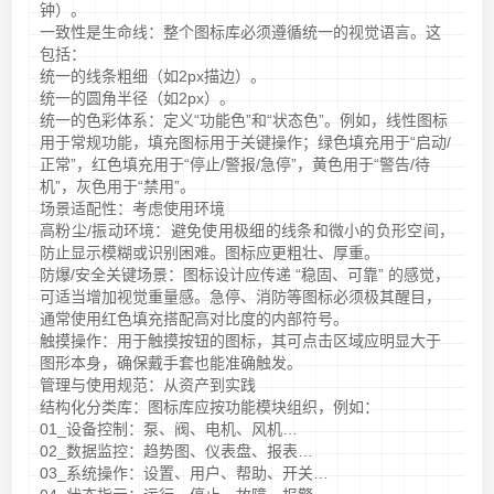
钟）。
一致性是生命线：整个图标库必须遵循统一的视觉语言。这
包括：
统一的线条粗细（如2px描边）。
统一的圆角半径（如2px）。
统一的色彩体系：定义“功能色”和“状态色”。例如，线性图标
用于常规功能，填充图标用于关键操作；绿色填充用于“启动/
正常”，红色填充用于“停止/警报/急停”，黄色用于“警告/待
机”，灰色用于“禁用”。
场景适配性：考虑使用环境
高粉尘/振动环境：避免使用极细的线条和微小的负形空间，
防止显示模糊或识别困难。图标应更粗壮、厚重。
防爆/安全关键场景：图标设计应传递 “稳固、可靠” 的感觉，
可适当增加视觉重量感。急停、消防等图标必须极其醒目，
通常使用红色填充搭配高对比度的内部符号。
触摸操作：用于触摸按钮的图标，其可点击区域应明显大于
图形本身，确保戴手套也能准确触发。
管理与使用规范：从资产到实践
结构化分类库：图标库应按功能模块组织，例如：
01_设备控制：泵、阀、电机、风机…
02_数据监控：趋势图、仪表盘、报表…
03_系统操作：设置、用户、帮助、开关…