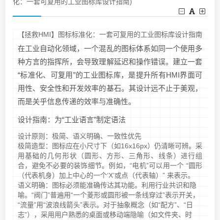
化：一套可复用的工业图标库设计指南)
【拯救HMI】图标标准化：一套可复用的工业图标库设计指南
在工业自动化领域，一个混乱的图标体系如同一个使用多
种方言的指挥所，会导致理解延迟和操作错误。建立一套
“标准化、可复用”的工业图标库，是提升所有HMI界面可
用性、安全性和开发效率的基石。其设计远不止于美观，
而是关乎信息传递的效率与准确性。
设计指南：为“工业语言”制定语法
设计原则：极简、语义明确、一致性优先
极简造型：图标应在小尺寸下（如16x16px）仍清晰可辨。采
用基础的几何形状（圆形、方形、三角形、线条）进行组
合，避免不必要的装饰细节。例如，“电机”可以用一个 “圆形
（代表机身）加上中心的一个‘X’或点（代表轴）” 来表示。
语义明确：图标必须能准确传达其功能。利用行业共识和隐
喻。“阀门”普遍用“一个菱形或圆形被一条线穿过”表示开关，
“流量”用“波浪线箭头”表示。对于抽象概念（如“配方”、“日
志”），采用用户熟悉的桌面或移动端隐喻（如文件夹、时