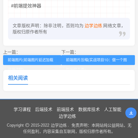
#前端提效神器
文章版权声明：除非注明，否则均为
边学边练
网络文章，
版权归原作者所有
上一篇：
下一篇：
前端图片(前端图片延迟加载
前端图片压缩(实战项目10：做一个图
详细讲解)
片压缩工具)
相关阅读
学习课程
后端技术
前端技术
数据库技术
人工智能
边学边练
边学边练 .
Copyright
2015-2022
免责声明：本网站纯公益网站，无
任何盈利，内容采集自互联网，版权归原作者所有。