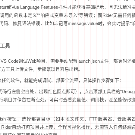
r或Vue Language Features插件才能获得基础提示，且无法精准
用的函数未定义”“响应式变量未导入”等错误；而Rider无需任何
码、修复语法错误，比如忘记写message.value时，会实时提示“
方工具
Code调试Web项目，需要手动配置launch.json文件，部署时还
等第三方工具上传文件，步骤繁琐且容易出错。
切换任何软件，就能完成调试、部署全流程，具体操作步骤如下：
码行左侧空白处，出现红色圆点即可），点击顶部工具栏的“Debug
，运行项目并停留在断点处，可实时查看变量值、调用栈，甚至能修改
lish”按钮，选择部署目标（如本地文件夹、FTP服务器、云服务
h”，Rider自动打包项目并上传，全程可视化操作，无需输入任何终端