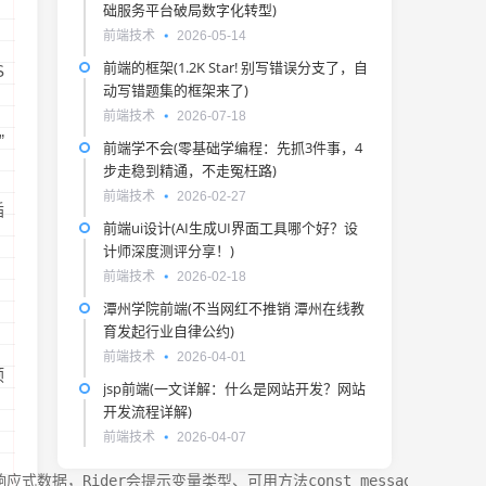
础服务平台破局数字化转型)
前端技术
2026-05-14
前端的框架(1.2K Star! 别写错误分支了，自
S
动写错题集的框架来了)
前端技术
2026-07-18
”
前端学不会(零基础学编程：先抓3件事，4
步走稳到精通，不走冤枉路)
前端技术
2026-02-27
插
前端ui设计(AI生成UI界面工具哪个好？设
计师深度测评分享！)
前端技术
2026-02-18
潭州学院前端(不当网红不推销 潭州在线教
育发起行业自律公约)
，
前端技术
2026-04-01
预
jsp前端(一文详解：什么是网站开发？网站
开发流程详解)
前端技术
2026-04-07
 定义响应式数据，Rider会提示变量类型、可用方法const message = ref(