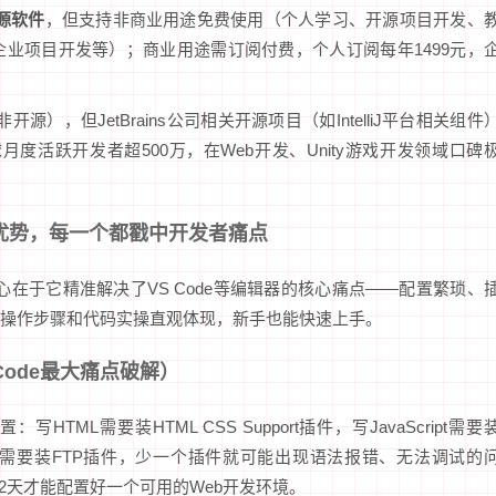
源软件
，但支持非商业用途免费使用（个人学习、开源项目开发、
业项目开发等）；商业用途需订阅付费，个人订阅每年1499元，
开源），但JetBrains公司相关开源项目（如IntelliJ平台相关组件
月度活跃开发者超500万，在Web开发、Unity游戏开发领域口碑
心优势，每一个都戳中开发者痛点
核心在于它精准解决了VS Code等编辑器的核心痛点——配置繁琐、
操作步骤和代码实操直观体现，新手也能快速上手。
Code最大痛点破解）
HTML需要装HTML CSS Support插件，写JavaScript需要
rome，部署需要装FTP插件，少一个插件就可能出现语法报错、无法调试的
2天才能配置好一个可用的Web开发环境。