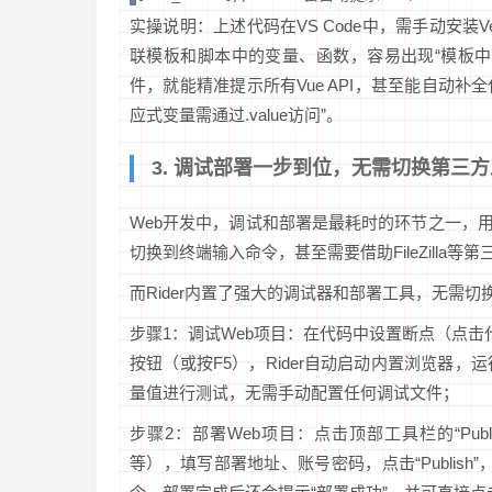
实操说明：上述代码在VS Code中，需手动安装Vetu
联模板和脚本中的变量、函数，容易出现“模板中调
件，就能精准提示所有Vue API，甚至能自动补全代
应式变量需通过.value访问”。
3. 调试部署一步到位，无需切换第三
Web开发中，调试和部署是最耗时的环节之一，用VS 
切换到终端输入命令，甚至需要借助FileZilla
而Rider内置了强大的调试器和部署工具，无需
步骤1：调试Web项目：在代码中设置断点（点击代
按钮（或按F5），Rider自动启动内置浏览器
量值进行测试，无需手动配置任何调试文件；
步骤2：部署Web项目：点击顶部工具栏的“Pub
等），填写部署地址、账号密码，点击“Publis