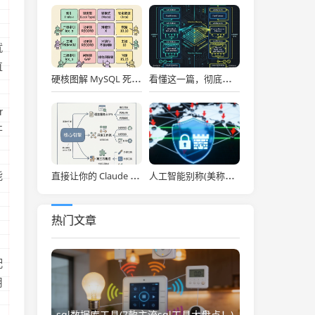
就
直
硬核图解 MySQL 死锁：为什么两个看似不冲突的 Update 和 Insert 会掐死对方？
看懂这一篇，彻底通关大模型底层！图解 Transformer 核心架构与自注意力机制！
r
开
能
直接让你的 Claude Code 效率拉满，Anthropic 官方神级插件开源了！
人工智能别称(美称中国一人工智能企业违反美出口管制 外交部：中方已多次表明原则立场)
热门文章
配
用
sql数据库工具(7款主流sql工具大盘点！)