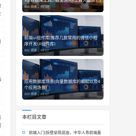
教
440 阅读 ，
01-14
企
）
前端ui组件库(推荐几款常用的微信小程
极
序开发UI组件库)
342 阅读 ，
02-17
插
应用数据库场景(向量数据库的崛起以及4
个应用场景)
320 阅读 ，
01-17
本栏目文章
装
问
前端入门(拆壁垒筑底座，中华人寿前端基