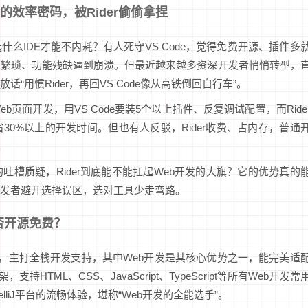
者的效率密码，被Rider偷偷拿捏
么IDE才能不内耗？有人死守VS Code，觉得免费开源、插件多
置繁琐、功能残缺逼到崩溃。但最近越来越多资深开发者悄悄转型，
有人放话“用惯Rider，再回VS Code像从高铁倒回自行车”。
页面开发，用VS Code要装5个以上插件、反复调试配置，而Ride
0%以上的开发时间。但也有人反驳，Rider收费、占内存，普通
。
槽质疑，Rider到底能不能扛起Web开发的大旗？它的优势真的
开发者避开选择误区，选对工具少走弯路。
否开源免费？
ET IDE，主打全栈开发支持，其中Web开发是其核心优势之一，能完美适
b框架，支持HTML、CSS、JavaScript、TypeScript等所有Web开发常
telliJ平台的流畅体验，堪称“Web开发的全能选手”。