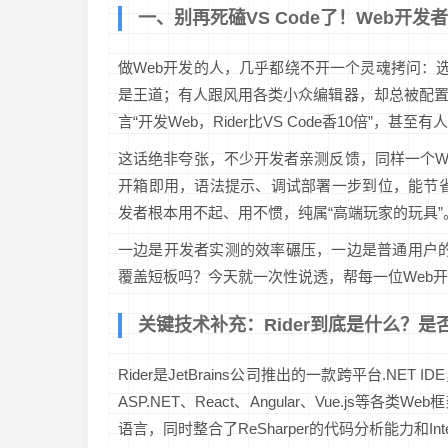
一、别再死磕VS Code了！Web开发
做Web开发的人，几乎都绕不开一个灵魂拷问：选什
是王道；有人跟风用各类小众编辑器，却总被配
言“开发Web，Rider比VS Code香10倍”，甚至
这话绝非夸张，不少开发者亲测反馈，同样一个Web
开箱即用，语法提示、调试部署一步到位，能节省3
发者根本用不起、用不惯，纯属“高端玩家的玩具”
一边是开发者实测的效率碾压，一边是普通用户的吐
覆盖短板吗？今天就一次性说透，帮每一位Web
关键技术补充：Rider到底是什么？是
Rider是JetBrains公司推出的一款跨平台.N
ASP.NET、React、Angular、Vue.js等各类We
语言，同时整合了ReSharper的代码分析能力和In