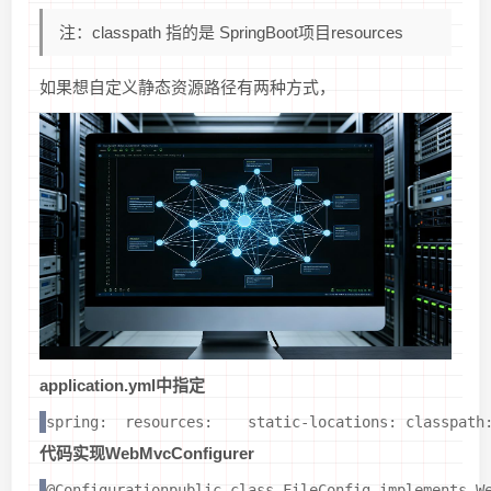
注：classpath 指的是 SpringBoot项目resources
如果想自定义静态资源路径有两种方式，
application.yml中指定
spring:  resources:    static-locations: classpath
代码实现WebMvcConfigurer
@Configurationpublic class FileConfig implements W