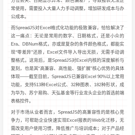
分位丢失、日期显示异常、颜色偏差），导致报表无法正
常使用，需要投入大量人力手动调整，增加研发成本与办
公成本。
而SpreadJS对Excel格式化功能的极致兼容，恰恰解决了
这一痛点：无论是常用的数字、日期格式，还是小众的
Era、DBNum格式，亦或是复杂的条件颜色格式，都能实
现“零差异”还原，Excel文件导入导出无损，无需手动调
整格式。这背后，是SpreadJS对Excel内核的深度解析与
复刻，也是其“高兼容、高性能、强扩展”核心优势的具体
体现——截至目前，SpreadJS已兼容Excel 90%以上常用
功能，支持513种Excel公式、32种图表、182种形状，成
为华为、苏宁易购、天弘基金等行业龙头企业的首选前端
表格控件。
对于市场从业者而言，SpreadJS的高兼容性的是核心竞
争力，可帮助企业快速实现Excel报表的Web化迁移，无
需改变用户使用习惯，降低推广与培训成本；对于产品经