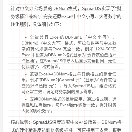
针对中文办公场景的DBNum格式，SpreadJS实现了“财
务级精准兼容”，完美还原Excel中中文小写、大写数字的
转化规则，具体细节如下：
全量兼容Excel的DBNum1（中文小写）、
DBNum2（中文大写）格式，阿拉伯数字与中文数
字的转化规则与Excel完全一致，例如“1234.56”在
Excel中设置为DBNum2格式显示为“壹仟贰佰叁拾肆
点伍陆”，在SpreadJS中导入后显示完全相同，无任
何错别字、格式偏差。
兼容Excel中DBNum格式与其他格式的组合使
用，例如“[DBNum2]General 元”（显示为“壹仟贰佰
叁拾肆点伍陆 元”），导入SpreadJS后，组合格式
可正常生效，满足财务票据的显示需求。
支持DBNum格式的批量应用，通过格式刷、选
择性粘贴等操作，与Excel操作逻辑一致，提升财务
人员的办公效率。
核心优势：SpreadJS深度适配中文办公场景，DBNum格
式的转化精准度达到财务级标准，可直接用于支票、报销