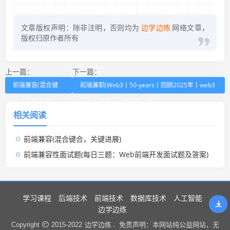
文章版权声明：除非注明，否则均为
边学边练
网络文章，
版权归原作者所有
上一篇：
下一篇：
前端兼容(混合键
前端兼职(Web3丨50-years丨回顾2025年丨web3
合，关键进展)
元年丨兼职从业经历第一年)
相关阅读
前端兼容(混合键合，关键进展)
前端兼容性面试题(每日三题：Web前端开发面试题及答案)
学习课程
后端技术
前端技术
数据库技术
人工智能
边学边练
边学边练 .
Copyright
2015-2022
免责声明：本网站纯公益网站，无