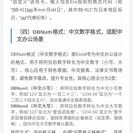
“自定义”选项卡，输入包含Era规则的格式代码（如
“[$$-411]gg年mm月dd日”，其中$$-411”为日本地区标
识，“gg”代表纪年）。
（四）DBNum格式：中文数字格式，适配中
文办公场景
DBNum格式（中文数字格式）是Excel专为中文办公设计
的格式，用于将阿拉伯数字转化为中文数字（小写、大
写），核心应用于财务票据、中文报表、法律文书等场
景，避免数字篡改，提升专业性。其核心用法分为2类：
DBNum1（中文小写）
：将阿拉伯数字转化为中文小写数
字，例如“123”显示为“一百二十三”，“1234.56”显示为“一千
二百三十四点五六”，适合普通中文报表场景。
DBNum2（中文大写）
：将阿拉伯数字转化为中文大写数
字，例如“123”显示为“壹佰贰拾叁”，“1234.56”显示为“壹仟
贰佰叁拾肆点伍陆”，是财务票据的必备格式（如支票、报销
单），因为中文大写数字难以篡改。
操作方式：选中单元格 → 右键“设置单元格格式” → 选择