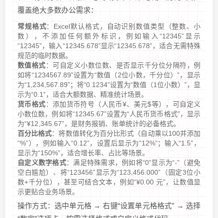
覆盖绝大多数办公需求：
常规格式
：Excel默认格式，自动识别数值类型（整数、小
数），不添加任何额外标识，例如输入“12345”显示
“12345”，输入“12345.678”显示“12345.678”，适合无需特殊
规范的临时数据。
数值格式
：可自定义小数位数、是否显示千分位分隔符，例
如将“1234567.89”设置为“数值（2位小数，千分位）”，显示
为“1,234,567.89”；将“0.1234”设置为“数值（1位小数）”，显
示为“0.1”，适合大额数据、精准统计场景。
货币格式
：添加货币符号（人民币¥、美元$等），可自定义
小数位数，例如将“12345.67”设置为“人民币货币格式”，显示
为“¥12,345.67”，是财务报销、账单统计的必备格式。
百分比格式
：将数值转化为百分比形式（自动乘以100并添加
“%”），例如输入“0.12”，设置后显示为“12%”；输入“1.5”，
显示为“150%”，适合增长率、占比等场景。
自定义数字格式
：满足特殊需求，例如将“0”显示为“-”（避免
空白尴尬）、将“123456”显示为“123,456.000”（固定3位小
数+千分位），甚至可结合文本，例如“¥0.00 元”，让数值显
示更贴合业务场景。
操作方式：选中单元格 → 右键“设置单元格格式” → 选择