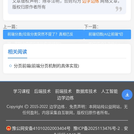
文章版权声明：除非注明，否则均为
边学边练
网络文章，
版权归原作者所有
上一篇：
下一篇：
前端分类(垃圾分类突然不提了？真相已反
前端切图(AI让前端“切
转，实际上中国垃圾已成“摇钱树”)
图仔”失业？为什么)
相关阅读
分页前端(前端分页机制的具体实现)
学习课程
后端技术
前端技术
数据库技术
人工智能
边学边练
边学边练 .
Copyright
2015-2022
免责声明：本网站纯公益网站，无
任何盈利，内容采集自互联网，版权归原作者所有。
豫公网安备41010202003404号
豫ICP备2025113476号-2
. 安