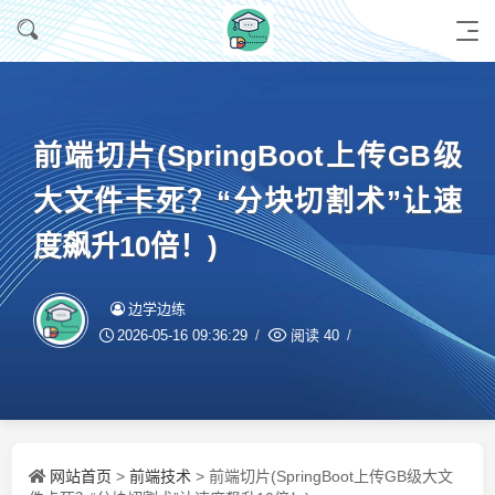
前端切片(SpringBoot上传GB级
大文件卡死？“分块切割术”让速
度飙升10倍！)
边学边练
2026-05-16 09:36:29
阅读
40
网站首页
前端技术
>
> 前端切片(SpringBoot上传GB级大文