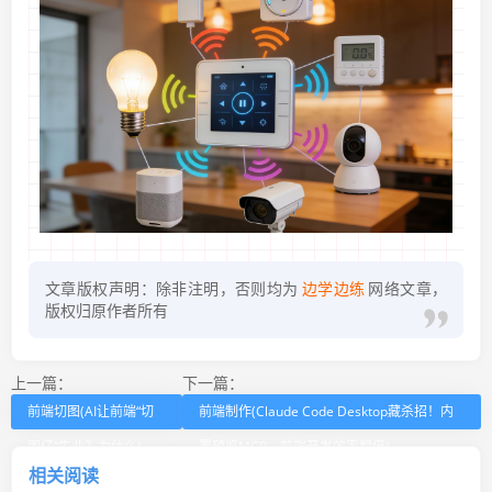
文章版权声明：除非注明，否则均为
边学边练
网络文章，
版权归原作者所有
上一篇：
下一篇：
前端切图(AI让前端“切
前端制作(Claude Code Desktop藏杀招！内
图仔”失业？为什么)
置预览MCP，前端开发效率翻倍)
相关阅读