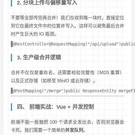
2. 分块上传与偏移量写入
不要等全部传完再合并！我们在收到每一块时，直接定位
到它在最终文件中的位置并写入。这样可以避免最后合并
时产生巨大的 IO 瓶颈。
@RestController@RequestMapping("/api/upload")publi
3. 生产级合并逻辑
合并不仅仅是重命名，还需要校验完整性（MD5 重算）
以及正式存储（如移至 MinIO 或云存储）。
@PostMapping("/merge")public ResponseEntity
 mergeF
四、 前端实战：Vue + 并发控制
前端不能一股脑把 100 个请求全发出去，否则浏览器会
卡死。我们需要一个简单的
并发队列
。