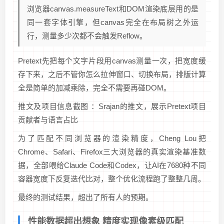
浏览器canvas.measureText和DOM渲染底层用的是
同一套字体引擎，但canvas完全在布局树之外运
行，测量多少次都不会触发Reflow。
Pretext先把每个文字片段用canvas测量一次，把宽度缓
存下来，之后不管你怎么拉伸窗口、切换布局，排版计算
全是简单的加减乘除，完全不需要再碰DOM。
推文及项目信息截图 ：Srajan的推文，展示Pretext项目
贡献者与语言占比
为了匹配不同浏览器的渲染精度，Cheng Lou把
Chrome、Safari、Firefox三大浏览器的真实渲染基准数
据，全部喂给Claude Code和Codex，让AI在7680种不同
容器宽度下反复迭代比对，整个优化流程跑了整整几周。
最终的测试结果，超出了所有人的预期。
性能数据超出想象 精度实现像素级匹配