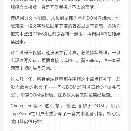
规模文本排版一直是开发者挥之不去的噩梦。
传统网页文本测量，从头到尾都逃不开DOM Reflow：你
想知道一段文字放进固定宽度的容器里会有多高，必须先
把文本塞进DOM树让浏览器排一遍版，再调用API把结果
读出来。
这个过程不仅慢，还没法并行计算，必须排队处理，一旦
出现读写交错，页面直接卡成PPT。而Reflow，也一直是
网页卡顿的头号元凶。
过去几十年，所有前端框架都在围绕这个痛点打补丁，却
没人敢真的掀桌子——毕竟DOM是浏览器给的“标准答
案”，脱离DOM做排版，在多数人看来就是离经叛道。
Cheng Lou偏不这么想。他直接绕开DOM，用纯
TypeScript在用户态重新写了一套文本测量引擎，核心突
破口其实很巧妙：