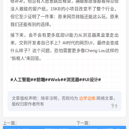
修补补。但总有人愿意跳出框架，捅破那层谁都看得见但
没人敢碰的窗户纸。15KB的小项目改变不了整个行业，
但它至少证明了一件事：原来网页排版还能这么玩，原来
我们还能有别的选择。
接下来，会不会有更多底层UI能力从浏览器黑盒里走出
来，交到开发者自己手上？AI时代的网页UI，最终会变成
什么样子？这个问题，恐怕需要更多像Cheng Lou这样的
“拆框人”来回答。
#人工智能#
#前端#
#Web#
#浏览器#
#UI设计#
文章版权声明：除非注明，否则均为
边学边练
网络文章，
版权归原作者所有
上一篇：
下一篇：