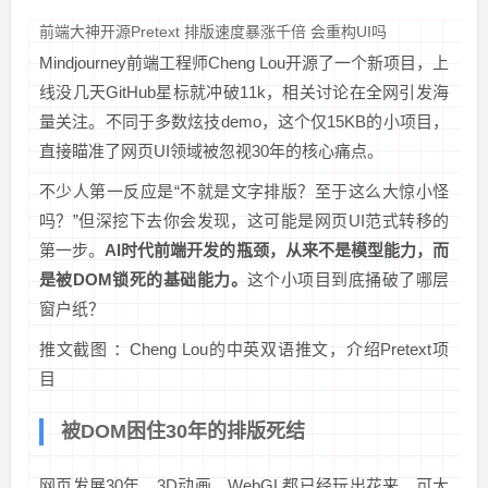
前端大神开源Pretext 排版速度暴涨千倍 会重构UI吗
Mindjourney前端工程师Cheng Lou开源了一个新项目，上
线没几天GitHub星标就冲破11k，相关讨论在全网引发海
量关注。不同于多数炫技demo，这个仅15KB的小项目，
直接瞄准了网页UI领域被忽视30年的核心痛点。
不少人第一反应是“不就是文字排版？至于这么大惊小怪
吗？”但深挖下去你会发现，这可能是网页UI范式转移的
第一步。
AI时代前端开发的瓶颈，从来不是模型能力，而
是被DOM锁死的基础能力。
这个小项目到底捅破了哪层
窗户纸？
推文截图 ：Cheng Lou的中英双语推文，介绍Pretext项
目
被DOM困住30年的排版死结
网页发展30年，3D动画、WebGL都已经玩出花来，可大