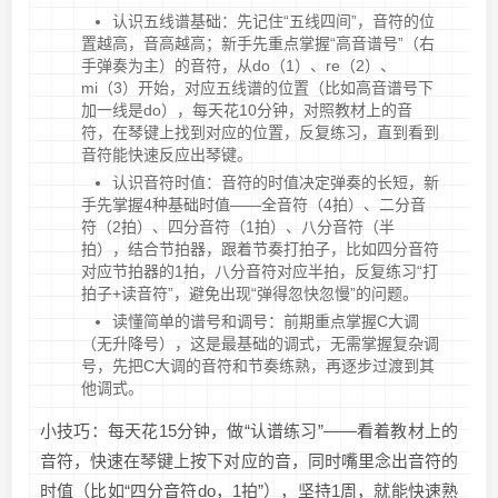
认识五线谱基础：先记住“五线四间”，音符的位
置越高，音高越高；新手先重点掌握“高音谱号”（右
手弹奏为主）的音符，从do（1）、re（2）、
mi（3）开始，对应五线谱的位置（比如高音谱号下
加一线是do），每天花10分钟，对照教材上的音
符，在琴键上找到对应的位置，反复练习，直到看到
音符能快速反应出琴键。
认识音符时值：音符的时值决定弹奏的长短，新
手先掌握4种基础时值——全音符（4拍）、二分音
符（2拍）、四分音符（1拍）、八分音符（半
拍），结合节拍器，跟着节奏打拍子，比如四分音符
对应节拍器的1拍，八分音符对应半拍，反复练习“打
拍子+读音符”，避免出现“弹得忽快忽慢”的问题。
读懂简单的谱号和调号：前期重点掌握C大调
（无升降号），这是最基础的调式，无需掌握复杂调
号，先把C大调的音符和节奏练熟，再逐步过渡到其
他调式。
小技巧：每天花15分钟，做“认谱练习”——看着教材上的
音符，快速在琴键上按下对应的音，同时嘴里念出音符的
时值（比如“四分音符do，1拍”），坚持1周，就能快速熟