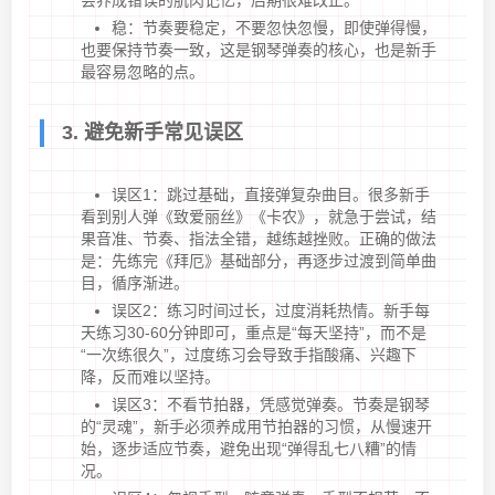
会养成错误的肌肉记忆，后期很难改正。
稳：节奏要稳定，不要忽快忽慢，即使弹得慢，
也要保持节奏一致，这是钢琴弹奏的核心，也是新手
最容易忽略的点。
3. 避免新手常见误区
误区1：跳过基础，直接弹复杂曲目。很多新手
看到别人弹《致爱丽丝》《卡农》，就急于尝试，结
果音准、节奏、指法全错，越练越挫败。正确的做法
是：先练完《拜厄》基础部分，再逐步过渡到简单曲
目，循序渐进。
误区2：练习时间过长，过度消耗热情。新手每
天练习30-60分钟即可，重点是“每天坚持”，而不是
“一次练很久”，过度练习会导致手指酸痛、兴趣下
降，反而难以坚持。
误区3：不看节拍器，凭感觉弹奏。节奏是钢琴
的“灵魂”，新手必须养成用节拍器的习惯，从慢速开
始，逐步适应节奏，避免出现“弹得乱七八糟”的情
况。