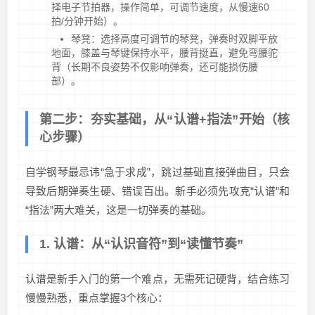
择电子节拍器，操作简单，可调节速度，从慢速60
拍/分钟开始）。
琴凳：选择高度可调节的琴凳，弹奏时双脚平放
地面，膝盖与琴键保持水平，腰背挺直，避免弯腰驼
背（长期不良姿势不仅影响弹奏，还可能损伤腰
部）。
第二步：夯实基础，从“认谱+指法”开始（核
心步骤）
自学钢琴最忌讳“急于求成”，跳过基础直接弹曲目，只会
导致后期弹奏生硬、错误百出。新手必须先攻克“认谱”和
“指法”两大难关，这是一切弹奏的基础。
1. 认谱：从“认识音符”到“读懂节奏”
认谱是新手入门的第一个难点，无需死记硬背，结合练习
慢慢熟悉，重点掌握3个核心：