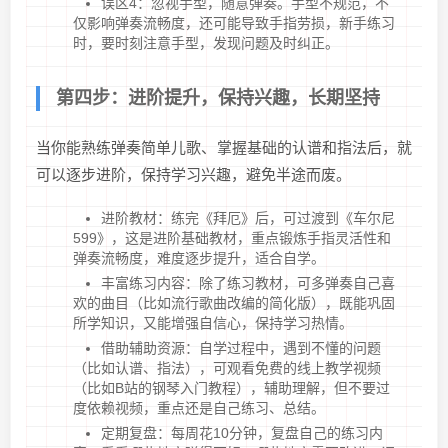
误区4：忽视手型，随意弹奏。手型不规范，不
仅影响弹奏流畅度，还可能导致手指劳损，新手练习
时，要时刻注意手型，发现问题及时纠正。
第四步：进阶提升，保持兴趣，长期坚持
当你能熟练弹奏简单儿歌、掌握基础的认谱和指法后，就
可以逐步进阶，保持学习兴趣，避免半途而废。
进阶教材：练完《拜厄》后，可过渡到《车尔尼
599》，这是进阶基础教材，重点锻炼手指灵活性和
弹奏流畅度，难度逐步提升，适合自学。
丰富练习内容：除了练习教材，可多弹奏自己喜
欢的曲目（比如流行歌曲改编的简化版），既能巩固
所学知识，又能增强自信心，保持学习热情。
借助辅助资源：自学过程中，遇到不懂的问题
（比如认谱、指法），可观看免费的线上教学视频
（比如B站的钢琴入门教程），辅助理解，但不要过
度依赖视频，重点还是自己练习、总结。
定期复盘：每周花10分钟，复盘自己的练习内