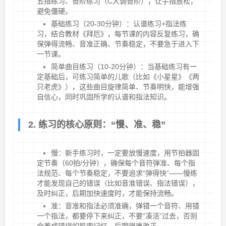
五指练习、音阶练习（C大调音阶），让手指放松，
避免僵硬。
基础练习（20-30分钟）：认谱练习+指法练
习，结合教材《拜厄》，每节课的内容反复练习，确
保弹得流畅、音准正确、节奏稳定，不要急于进入下
一节课。
简单曲目练习（10-20分钟）：当基础练习有一
定基础后，可练习简单的儿歌（比如《小星星》《两
只老虎》），这些曲目旋律简单、节奏明快，能增强
自信心，同时巩固所学的认谱和指法知识。
2. 练习的核心原则：“慢、准、稳”
慢：新手练习时，一定要放慢速度，用节拍器固
定节奏（60拍/分钟），确保每个音符弹准、每个指
法规范、每个节奏稳定，不要追求“弹得快”——慢练
才能发现自己的错误（比如音准错误、指法错误），
及时纠正，后期加快速度时，才能保持流畅。
准：音准和指法必须准确，弹错一个音符、用错
一个指法，都要停下来纠正，不要“凑活”过去，否则