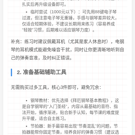
扎实后再升级设备即可。
临时尝试（1000元以下）：可先用88键电子琴
过渡，但注意电子琴无重锤，手感与钢琴差异较大，
仅适合短期体验，不建议长期用来练习（容易养成
“轻按”习惯，后期难以适应钢琴力度）。
补充：练习时建议佩戴耳机（尤其是家人休息时），电钢
琴的耳机模式能避免噪音干扰，同时让你更清晰地听到自
己的弹奏音准，及时纠正错误。
2. 准备基础辅助工具
无需购买过多工具，核心3件即可，避免冗余：
钢琴教材：优先选择《拜厄钢琴基本教程》，这
是自学钢琴的“入门圣经”，内容从最基础的音符、指
法开始，循序渐进，贴合新手认知，每节课的难度提
升平缓，适合自主练习。
节拍器：新手最容易出现“节奏混乱”的问题，节
拍器能帮你固定节奏，培养良好的弹奏习惯（建议选