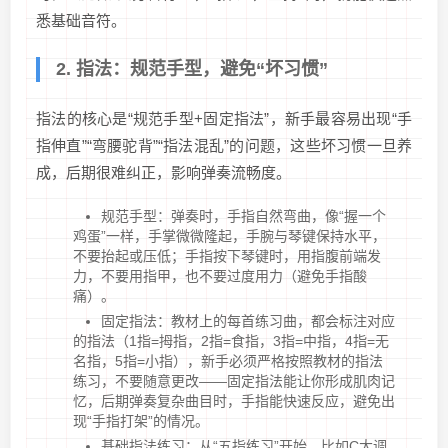
悉基础音符。
2. 指法：规范手型，避免“坏习惯”
指法的核心是“规范手型+固定指法”，新手最容易出现“手
指伸直”“弯腰驼背”“指法混乱”的问题，这些坏习惯一旦养
成，后期很难纠正，影响弹奏流畅度。
规范手型：弹奏时，手指自然弯曲，像“握一个
鸡蛋”一样，手掌微微隆起，手腕与琴键保持水平，
不要抬起或压低；手指按下琴键时，用指腹前端发
力，不要用指甲，也不要过度用力（避免手指酸
痛）。
固定指法：教材上的每首练习曲，都会标注对应
的指法（1指=拇指，2指=食指，3指=中指，4指=无
名指，5指=小指），新手必须严格按照教材的指法
练习，不要随意更改——固定指法能让你形成肌肉记
忆，后期弹奏复杂曲目时，手指能快速反应，避免出
现“手指打架”的情况。
基础指法练习：从“五指练习”开始，比如C大调