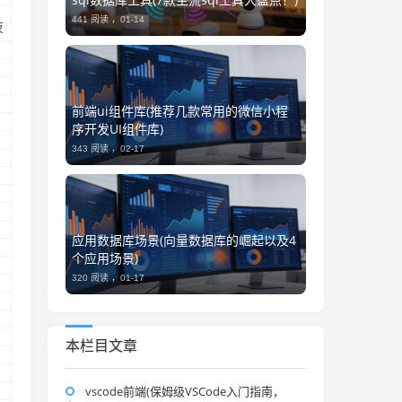
441 阅读 ，
01-14
技
前端ui组件库(推荐几款常用的微信小程
序开发UI组件库)
343 阅读 ，
02-17
应用数据库场景(向量数据库的崛起以及4
个应用场景)
320 阅读 ，
01-17
本栏目文章
vscode前端(保姆级VSCode入门指南，