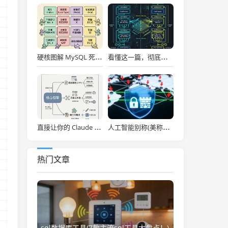
硬核图解 MySQL 死锁：为什么两个看似不冲突的 Update 和 Insert 会掐死对方？
看懂这一篇，彻底通关大模型底层！图解 Transformer 核心架构与自注意力机制！
直接让你的 Claude Code 效率拉满，Anthropic 官方神级插件开源了！
人工智能别称(美称中国一人工智能企业违反美出口管制 外交部：中方已多次表明原则立场)
热门文章
sql数据库工具(7款主流sql工具大盘点！)