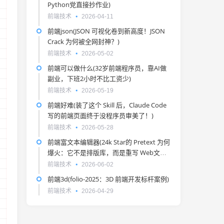
Python党直接抄作业)
前端技术
2026-04-11
前端json(JSON 可视化卷到新高度！JSON
Crack 为何被全网封神？)
前端技术
2026-05-02
前端可以做什么(32岁前端程序员，靠AI做
副业，下班2小时不比工资少)
前端技术
2026-05-19
前端好难(装了这个 Skill 后，Claude Code
写的前端页面终于没程序员审美了！)
前端技术
2026-05-28
前端富文本编辑器(24k Star的 Pretext 为何
爆火：它不是排版库，而是重写 Web文本
绘制)
前端技术
2026-06-02
前端3d(folio-2025：3D 前端开发标杆案例)
前端技术
2026-04-29