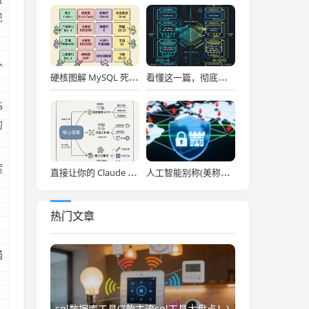
现
入
硬核图解 MySQL 死锁：为什么两个看似不冲突的 Update 和 Insert 会掐死对方？
看懂这一篇，彻底通关大模型底层！图解 Transformer 核心架构与自注意力机制！
S
的
案
直接让你的 Claude Code 效率拉满，Anthropic 官方神级插件开源了！
人工智能别称(美称中国一人工智能企业违反美出口管制 外交部：中方已多次表明原则立场)
热门文章
锚
，
sql数据库工具(7款主流sql工具大盘点！)