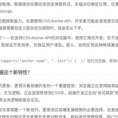
窗拖拽、根据滚动位置动态改变弹窗样式、多锚点切换定位等，仅
cript。
查能力。长期使用CSS Anchor API，开发者可能会逐渐遗忘
，或者需要自定义复杂定位规则时，就会无从下手。
——在支持CSS Anchor API的浏览器中，使用它简化开发；在不
级兜底，既保证开发效率，也保证用户体验。那么，如何实现这种降级兼
.supports("anchor-name", "--test")) {  // 现代浏览器
握这个新特性？
技术特性的更新，更预示着前端开发的一个重要趋势：浏览器正在变得越来
的布局、交互逻辑，正在逐渐转移到CSS中，前端开发正在向“各司其职”
t负责业务逻辑和复杂交互。
PI，不仅仅是掌握一个新技巧，更是适应前端发展趋势的必要选择，这直
来越多的面试官会考察开发者对新技术、新标准的掌握程度，而CS