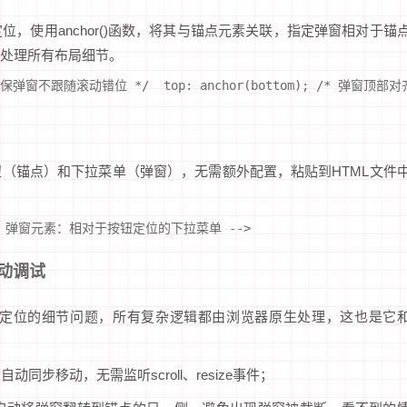
，使用anchor()函数，将其与锚点元素关联，指定弹窗相对于锚
处理所有布局细节。
位，确保弹窗不跟随滚动错位 */  top: anchor(bottom); /* 弹窗顶
（锚点）和下拉菜单（弹窗），无需额外配置，粘贴到HTML文件
-- 弹窗元素：相对于按钮定位的下拉菜单 -->
动调试
用再关注定位的细节问题，所有复杂逻辑都由浏览器原生处理，这也是它
同步移动，无需监听scroll、resize事件；