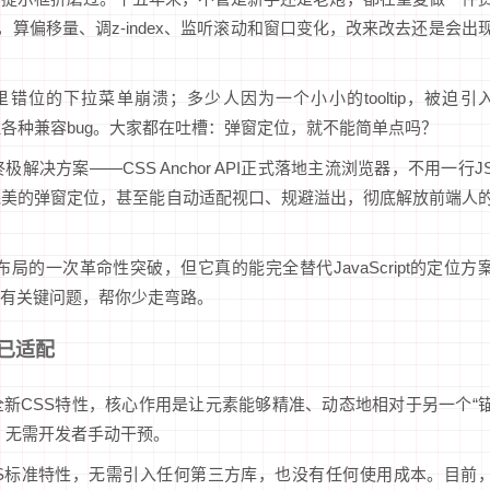
代码，算偏移量、调z-index、监听滚动和窗口变化，改来改去还是会出
位的下拉菜单崩溃；多少人因为一个小小的tooltip，被迫引
得处理各种兼容bug。大家都在吐槽：弹窗定位，就不能简单点吗？
决方案——CSS Anchor API正式落地主流浏览器，不用一行J
完美的弹窗定位，甚至能自动适配视口、规避溢出，彻底解放前端人
的一次革命性突破，但它真的能完全替代JavaScript的定位方
有关键问题，帮你少走弯路。
已适配
C推出的全新CSS特性，核心作用是让元素能够精准、动态地相对于另一个“
，无需开发者手动干预。
SS标准特性，无需引入任何第三方库，也没有任何使用成本。目前