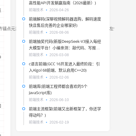
高性能API开发躺赢指南（2026最新）)
点
前端技术
2026-04-26
前端解码(深聊视频解码器选购，解码速度
快且售后完善的企业哪家好)
部对齐锚点元素底部 */  left: anchor(center); /* 弹窗左侧对齐锚
前端技术
2026-08-06
前端抽奖代码(新版DeepSeek-V3接入每经
大模型平台！小编亲测：敲代码、写报
告、撰长文样样在行)
前端技术
2026-03-08
中
c语言前端(GCC 16开发进入最终阶段：引
入Algol 68前端、默认启用C++20)
前端技术
2026-02-06
前端库(前端工程师都会喜欢的5个
JavaScript库)
前端技术
2026-06-10
和
前端主流框架(前端又出新框架了，你还学
得动吗？)
前端技术
2026-02-19