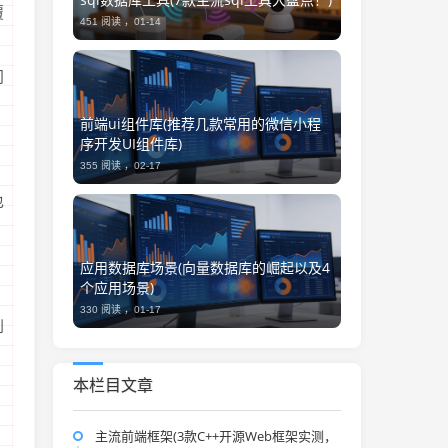
覆
451 阅读 ，
01-14
问
前端ui组件库(推荐几款常用的微信小程
序开发UI组件库)
355 阅读 ，
02-17
也
应用数据库场景(向量数据库的崛起以及4
个应用场景)
330 阅读 ，
01-17
到
本栏目文章
主流前端框架(3款C++开源Web框架实测，