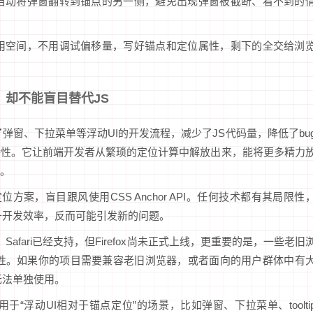
会自动将弹窗翻转到锚点的另一侧，避免出现弹窗被截断、看不到的
可用空间，不用调试偏移量，写好锚点和定位属性，剩下的全交给浏
虽好，却不能盲目替代JS
简化了弹窗、下拉菜单等浮动UI的开发流程，减少了JS代码量，降低了bu
特性。它让前端开发者从繁琐的定位计算中解放出来，能将更多精力
。
定位方案，盲目跟风使用CSS Anchor API。任何技术都有其局限性
不能提升开发效率，反而可能引发新的问题。
afari已经支持，但Firefox尚未正式上线，更重要的是，一些老旧
该特性。如果你的项目需要兼容老旧浏览器，或者面向的用户群体中有
就无法单独使用。
适用于“浮动UI相对于锚点定位”的场景，比如弹窗、下拉菜单、toolti