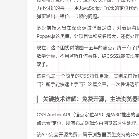
力不讨好的事——用JavaScript写冗长的定位
弹窗溢出、错位、卡顿的问题。
多少前端人曾在深夜调试弹窗定位，对着屏幕里错
Popper.js这类库，让项目体积莫名增大，还
现在，这个困扰前端圈十五年的痛点，终于有了终极解
数学计算，不用监听任何事件，纯CSS就能实现
双手。
这看似是一个简单的CSS特性更新，实则是前端布局
吗？新手能快速上手吗？这篇文章，一次性讲透所
关键技术详解：免费开源，主流浏览器
CSS Anchor API（锚点定位API）是W3
点元素”定位，所有布局逻辑均由浏览器原生处理
该API完全开源免费，属于浏览器原生支持的C