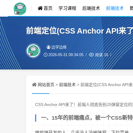
首页
学习课程
后端技术
前端技术
前端定位(CSS Anchor A
边学边练
2026-05-31 09:34:05
阅读
16
网站首页
前端技术
>
> 前端定位(CSS Anchor 
CSS Anchor API来了！前端人彻底告别JS弹窗定位
一、15年的前端痛点，被一个CSS新
做前端开发的人，几乎没人没被弹窗、下拉菜单