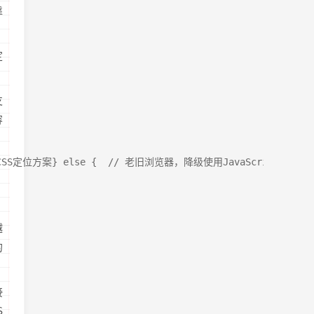
靠
定
支
容
，使用CSS定位方案} else {  // 老旧浏览器，降级使用JavaScript定位方
越
的
接
S