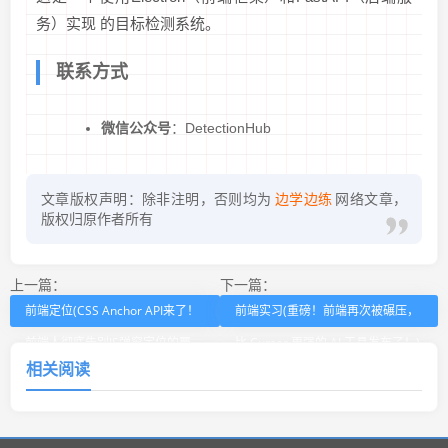
务）实现 的目标检测系统。
联系方式
微信公众号
：DetectionHub
文章版权声明：除非注明，否则均为
边学边练
网络文章，
版权归原作者所有
上一篇：
下一篇：
前端定位(CSS Anchor API来了！
前端实习(重磅！前端再次被碾压，
前端人彻底告别JS弹窗定位的噩
比 Cursor 更强的 AI 工具发布了！)
相关阅读
梦)