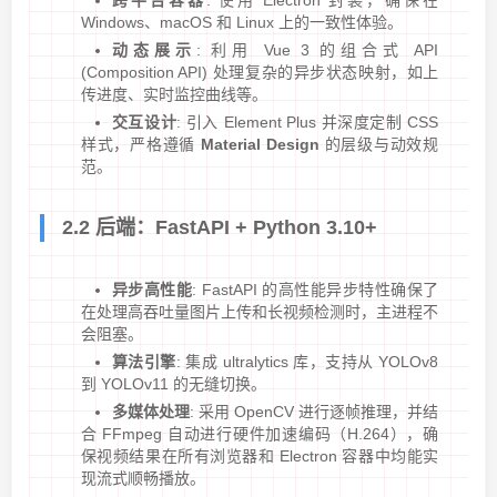
跨平台容器
: 使用 Electron 封装，确保在
Windows、macOS 和 Linux 上的一致性体验。
动态展示
: 利用 Vue 3 的组合式 API
(Composition API) 处理复杂的异步状态映射，如上
传进度、实时监控曲线等。
交互设计
: 引入 Element Plus 并深度定制 CSS
样式，严格遵循
Material Design
的层级与动效规
范。
2.2 后端：FastAPI + Python 3.10+
异步高性能
: FastAPI 的高性能异步特性确保了
在处理高吞吐量图片上传和长视频检测时，主进程不
会阻塞。
算法引擎
: 集成 ultralytics 库，支持从 YOLOv8
到 YOLOv11 的无缝切换。
多媒体处理
: 采用 OpenCV 进行逐帧推理，并结
合 FFmpeg 自动进行硬件加速编码（H.264），确
保视频结果在所有浏览器和 Electron 容器中均能实
现流式顺畅播放。