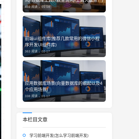
459 阅读 ，
01-14
前端ui组件库(推荐几款常用的微信小程
序开发UI组件库)
363 阅读 ，
02-17
应用数据库场景(向量数据库的崛起以及4
个应用场景)
338 阅读 ，
01-17
本栏目文章
学习前端开发(怎么学习前端开发)