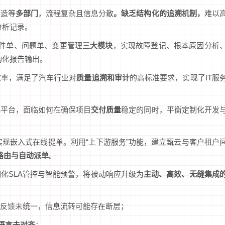
制造等
多部门
，流程复杂且信息分散
。缺乏结构化的追溯机制，
难以
分析记录。
件单、问题单、变更管理
三大模块
，实现故障登记、根本原因分析
构化报告输出。
效率，满足了汽车行业对
质量追溯和审计
的高标准要求，实现了IT服
化平台，面临如何在确保项目
交付质量
稳定的同时，平衡定制化开发
实现嵌入式在线提单。利用“上下游服务”功能，建立甄云与客户租户
路由与自动派单
。
化SLA管控与智能预警，将被动响应升级为
主动、高效、无缝集成
反馈未统一，信息流转可能存在断层；
语言未对齐
；