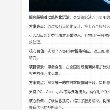
服务经验难以结构化沉淀
，导致组织缺乏可复用的
方案亮点：
通过服务流简化设计，将上百个服务入
引入AI智能分类与精准派单技术，并构建“一线响
效处理。
核心价值：
实现了
7×24小时智能响应
，通过8D根
转变。
项目背景：思念食品，
在全国性
经销商体系扩张
客户的多元化诉求。
方案亮点：
建立
统一的在线客服协同平台
，实现与
支持 PC、App、小程序等
多端接入
，确保用户在
核心价值：
打破信息孤岛，缩短了服务路径，构
渠道优化的战略资产。