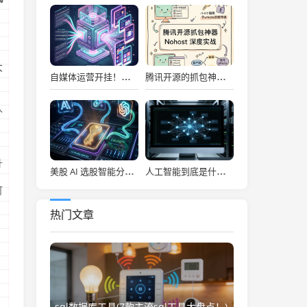
大
自媒体运营开挂！吹爆宝玉老师自媒体提效神器，小红书信息图、幻灯片一键秒级生成！
腾讯开源的抓包神器，让前端彻底告别频繁切环境的噩梦！
入
升
美股 AI 选股智能分析系统，每日决策仪表盘自动推送！
人工智能到底是什么(“人工智能”该叫啥？)
可
热门文章
sql数据库工具(7款主流sql工具大盘点！)