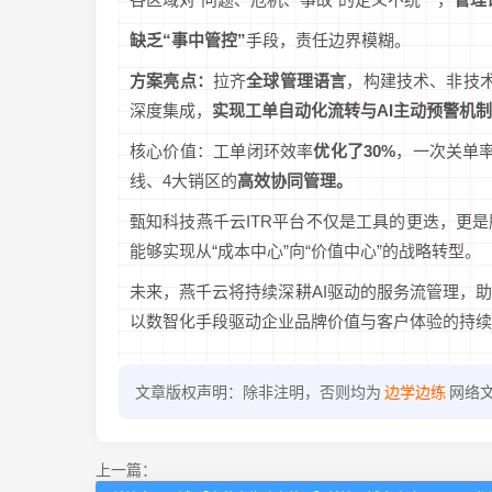
缺乏“事中管控”
手段，责任边界模糊。
方案亮点：
拉齐
全球管理语言
，构建技术、非技
深度集成，
实现工单自动化流转与AI主动预警机
核心价值：工单闭环效率
优化了30%
，一次关单
线、4大销区的
高效协同管理。
甄知科技燕千云ITR平台不仅是工具的更迭，更
能够实现从“成本中心”向“价值中心”的战略转型。
未来，燕千云将持续深耕AI驱动的服务流管理，
以数智化手段驱动企业品牌价值与客户体验的持续
文章版权声明：除非注明，否则均为
边学边练
网络
上一篇：