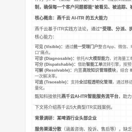
制，确保每一个客户问题都能“被看见、被追踪、
核心概念：燕千云 AI-ITR 的五大能力
燕千云基于ITR实践方法论，通过
“受理、分派、
核心能力：
可见 (Visible)：
通过
统一受理门户
整合App、微信
口”痛点。
可诊 (Diagnosable)：
依托AI
大模型能力
，对海量工
可分 (Dispatchable)：
借助
智能工单
流转引擎，按预
可解 (Resolvable)：
内置
高效知识管理模块
，结合
一次解决率。
可追 (Traceable)：
支持
全过程透明化管理
，通过移
量化。
甄知科技依托
燕千云AI-ITR智能服务流平台
，助力
下文将介绍燕千云5大典型ITR实践案例。
背景调研：某啤酒行业头部企业
服务渠道分散
（涵盖咨询、投诉、售后等），缺乏