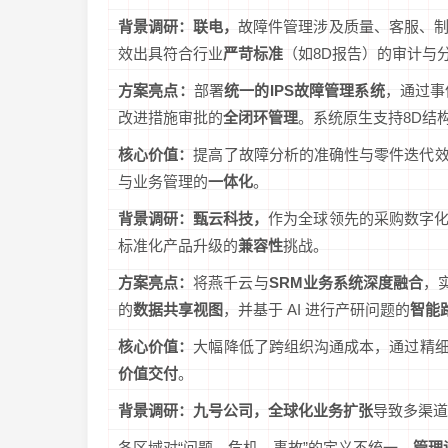
背景调研：联电，
故障件管理涉及质量、客服、
效出具符合行业
严苛标准
（如8D报告）的审计与
方案亮点：
部署
统一的IPS故障管理系统
，通过事
改进措施审批的
全闭环管理
。系统原生支持8D结
核心价值：
提高了故障分析的准确性与零件迭代
与业务管理的
一体化
。
背景调研：甄云科技，
作为全球领先的采购数字
标准化产品升级的
兼容性
挑战。
方案亮点：
将燕千云与
SRM业务系统深度融合
，
的
数据共享视图
，并基于 AI 进行产研问题的
智能
核心价值：
大幅降低了跨组织沟通成本，通过精细
价值交付
。
背景调研：九号公司，全球化业务扩张
导致多渠道
各区域对“问题、危机、事故”的定义不统一，
管理