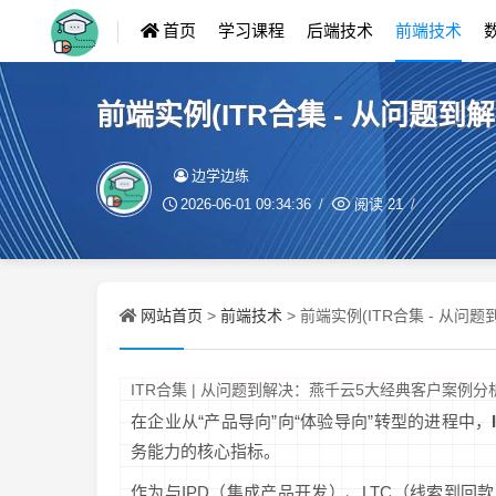
首页
学习课程
后端技术
前端技术
前端实例(ITR合集 - 从问题
边学边练
2026-06-01 09:34:36
阅读
21
网站首页
前端技术
>
> 前端实例(ITR合集 - 从
ITR合集 | 从问题到解决：燕千云5大经典客户案例分
在企业从“产品导向”向“体验导向”转型的进程中，
务能力的核心指标。
作为与IPD（集成产品开发）、LTC（线索到回