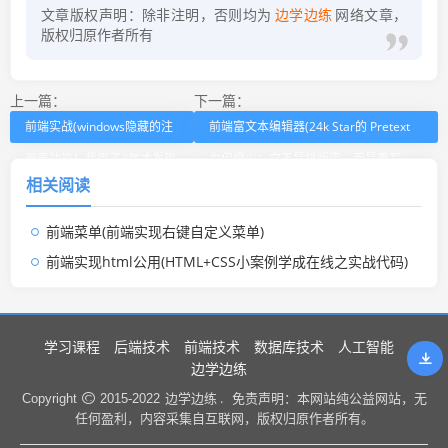
文章版权声明：除非注明，否则均为
边学边练
网络文章，
版权归原作者所有
上一篇：
下一篇：
前端实战(windows隐藏的注
前端富文本编辑器(24k Star的 Pretext
册表功能！我用了3年才发现
为何爆火：它不是排版库，而是重写
相关阅读
实战密码)
Web文本绘制)
前端菜单(前端实现右键自定义菜单)
前端实现html公用(HTML+CSS小案例学成在线之实战代码)
学习课程
后端技术
前端技术
数据库技术
人工智能
边学边练
边学边练 .
Copyright
2015-2022
免责声明：本网站纯公益网站，无
任何盈利，内容采集自互联网，版权归原作者所有。