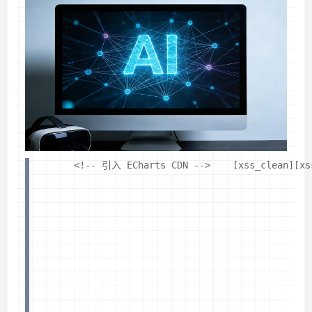
    <!-- 引入 ECharts CDN -->    [xss_clean]