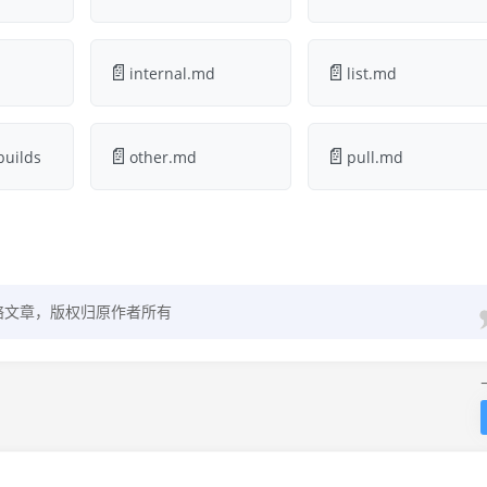
📄
📄
internal.md
list.md
📄
📄
builds
other.md
pull.md
络文章，版权归原作者所有