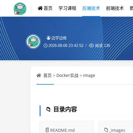
首页
学习课程
后端技术
前端技术
边学边练
2026-08-06 23:42:52
阅读
136
首页
Docker实战
image
>
>
📁 目录内容
📄
📁
README.md
_images