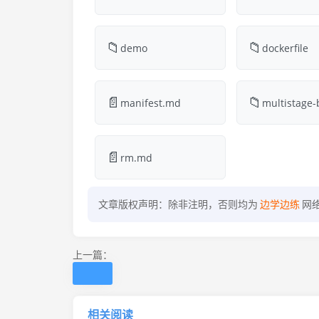
📁
📁
demo
dockerfile
📄
📁
manifest.md
multistage-
📄
rm.md
文章版权声明：除非注明，否则均为
边学边练
网
上一篇：
相关阅读