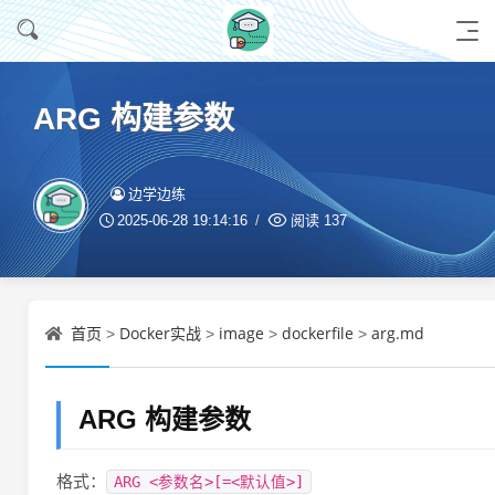
ARG 构建参数
边学边练
2025-06-28 19:14:16
阅读
137
首页
Docker实战
image
dockerfile
arg.md
>
>
>
>
ARG 构建参数
格式：
ARG <参数名>[=<默认值>]