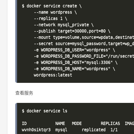
$ docker service create \

     --name wordpress \

     --replicas 1 \

     --network mysql_private \

     --publish target=30000,port=80 \

     --mount type=volume,source=wpdata,destinat
     --secret source=mysql_password,target=wp_d
     -e WORDPRESS_DB_USER="wordpress" \

     -e WORDPRESS_DB_PASSWORD_FILE="/run/secret
     -e WORDPRESS_DB_HOST="mysql:3306" \

     -e WORDPRESS_DB_NAME="wordpress" \

查看服务
$ docker service ls

ID            NAME   MODE        REPLICAS  IMAG
wvnh0siktqr3  mysql      replicated  1/1       