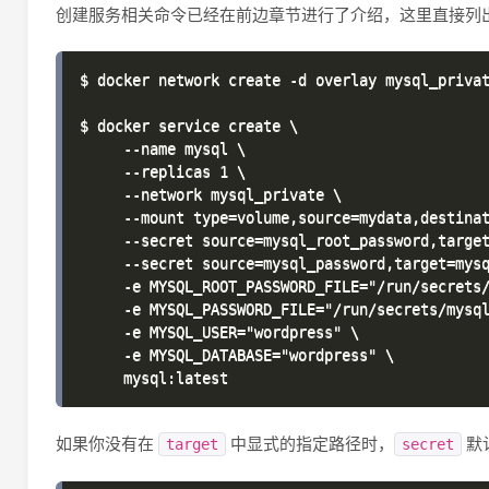
创建服务相关命令已经在前边章节进行了介绍，这里直接列
$ docker network create -d overlay mysql_privat
$ docker service create \

     --name mysql \

     --replicas 1 \

     --network mysql_private \

     --mount type=volume,source=mydata,destinat
     --secret source=mysql_root_password,target
     --secret source=mysql_password,target=mysq
     -e MYSQL_ROOT_PASSWORD_FILE="/run/secrets/
     -e MYSQL_PASSWORD_FILE="/run/secrets/mysql
     -e MYSQL_USER="wordpress" \

     -e MYSQL_DATABASE="wordpress" \

如果你没有在
中显式的指定路径时，
默
target
secret