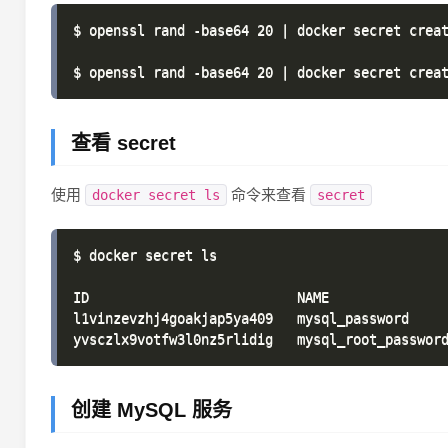
$ openssl rand -base64 20 | docker secret creat
查看 secret
使用
命令来查看
docker secret ls
secret
$ docker secret ls

ID                          NAME               
l1vinzevzhj4goakjap5ya409   mysql_password     
创建 MySQL 服务