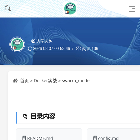
边学边练
2026-08-07 09:53:46
阅读
136
首页
Docker实战
swarm_mode
>
>
📁 目录内容
📄
📄
README.md
config.md