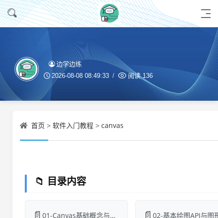
边学边练
2026-08-08 08:49:33
阅读
136
首页
软件入门教程
canvas
>
>
📁 目录内容
📄
📄
01-Canvas基础概念与环境搭建.md