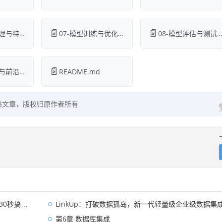
📄
📄
06-数据预处理与特征工程.md
07-模型训练与优化.md
08-模型评估与测试.m
📄
10-高级技术与前沿发展.md
README.md
络文章，版权归原作者所有
0秒搞定！
LinkUp：打破数据孤岛，新一代轻量级企业级数据集成平台深度解
第6章 数据库集成