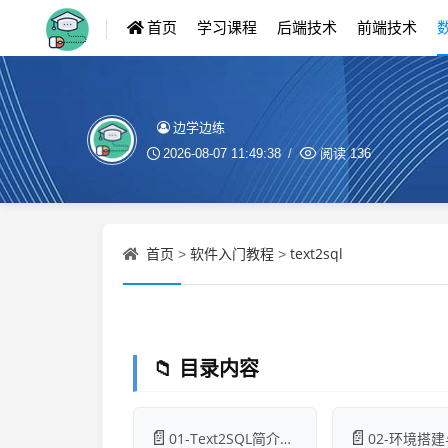
首页
学习课程
后端技术
前端技术
边学边练
2026-08-07 11:49:38
阅读
136
首页
软件入门教程
text2sql
>
>
📁 目录内容
📄
📄
01-Text2SQL简介与核心概念.md