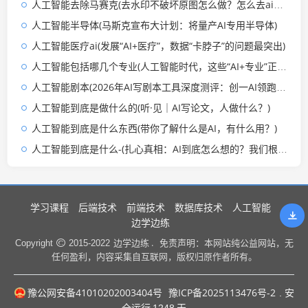
人工智能去除马赛克(去水印不破坏原图怎么做？怎么去ai水印？免费去水印工具推荐，实测好用的最新方法)
人工智能半导体(马斯克宣布大计划：将量产AI专用半导体)
人工智能医疗ai(发展“AI+医疗”，数据“卡脖子”的问题最突出)
人工智能包括哪几个专业(人工智能时代，这些“AI+专业”正在逆袭！毕业即抢占高薪赛道)
人工智能剧本(2026年AI写剧本工具深度测评：创一AI领跑剧本写作)
人工智能到底是做什么的(听·见｜AI写论文，人做什么？)
人工智能到底是什么东西(带你了解什么是AI，有什么用？)
人工智能到底是什么-(扎心真相：AI到底怎么想的？我们根本不知道！)
学习课程
后端技术
前端技术
数据库技术
人工智能
边学边练
边学边练 .
Copyright
2015-2022
免责声明：本网站纯公益网站，无
任何盈利，内容采集自互联网，版权归原作者所有。
豫公网安备41010202003404号
豫ICP备2025113476号-2
. 安
全运行
1248
天