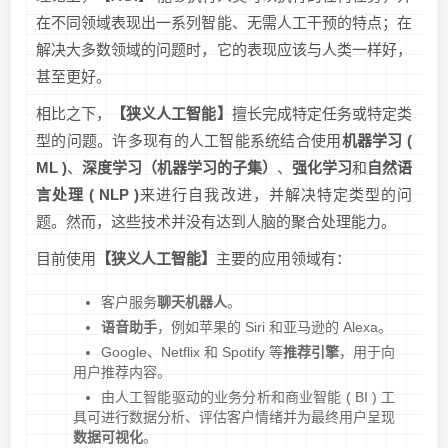
在不同领域表现出一系列智能、无需人工干预的特点；在
解决大多数领域的问题时，它的表现应该与人类一样好，
甚至更好。
相比之下，
【狭义人工智能】
擅长完成特定任务或特定类
型的问题。许多现有的人工智能系统结合使用
机器学习 (
ML )
、
深度学习（机器学习的子集）
、
强化学习
和
自然语
言处理 ( NLP )
来进行自我改进，并解决特定类型的问
题。然而，这些技术并没有达到人脑的聚合处理能力。
目前使用
【狭义人工智能】
主要的应用领域有：
客户服务
聊天机器人
。
语音助手
，例如苹果的 Siri 和亚马逊的 Alexa。
Google、Netflix 和 Spotify 等
推荐引擎
，用于向
用户推荐内容。
由人工智能驱动的业务分析和商业智能 ( BI ) 工
具可进行数据分析、评估客户情绪并为最终用户呈现
数据可视化
。