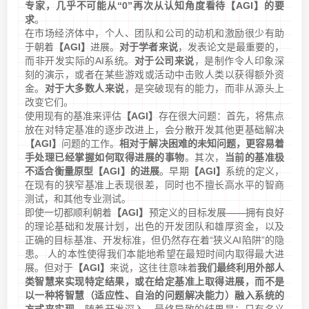
专家，几乎不可能从“0”再次从认知角度看待【AGI】的要
求
。
在市场经济体中，个人、团队和公司的动机和激励很少有助
于朝着
【AGI】
进展。
对于学者来说
，发表论文是最重要的，
而非开发实际的AI系统。
对于公司来说
，是制作令人印象深
刻的演示，或者在某些游戏或活动中击败人类以获得额外资
金。
对于大多数人来说
，是突破现有的能力，而非从源头上
改变它们。
使用现有的基准来评估
【AGI】
存在很大问题：首先，将焦点
放在对特定基准的逐步改进上，会分散开发其他更基础解决
【AGI】
问题的工作。
相对于解决困难的未知问题，更容易着
手处理已经掌握如何取得进展的事物
。其次，
当前的基准极
不适合衡量原型【AGI】的进展
。早期
【AGI】
系统的定义，
在现有的狭窄基准上表现很差，同时也不擅长高水平的智商
测试，和其他专业测试。
即使一切都顺利朝着
【AGI】
预定义的目标发展——拥有良好
的理论基础和发展计划，出色的开发团队和雄厚资金，以及
正确的目标基准、开发标准，但仍然存在着“狭义AI陷阱”的隐
患。 人的本性使得我们本能地希望在最短时间内取得最大进
展。但对于
【AGI】
来说，这往往意味着
我们最终利用外部人
类智慧来实现特定结果，或在给定基准上取得进展，而不是
以一种将智慧（适应性、自治的问题解决能力）融入系统的