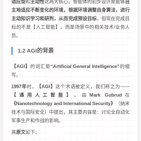
适应型
和
主动性
这两大核心。智能体的初步设计是能够
自
主地适应不断变化的环境，根据环境调整自身算法，进行
主动知识学习和研判，从而完成预设目标
，但现在完成目
标的不是【人工智能】，而是场景中的相关技术/业务人
员。
1.2 AGI的背景
【AGI】
的词汇是
“Artificial General Intelligence”
的缩
写。
1997年
时，
【AGI】
这个术语被定义，我们称之为——
【通用人工智能】
。由
Mark Gubrud
在
《Nanotechnology and International Security》
（纳米
技术与国际安全）中提出，其主要内容是：讨论全自动化
军事生产和作战的影响。
其
原文
如下：