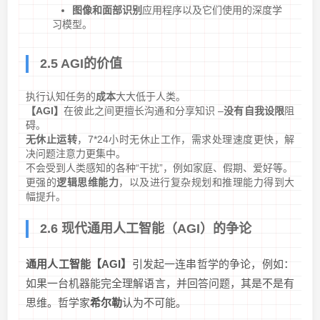
图像和面部识别
应用程序以及它们使用的深度学
习模型。
2.5 AGI的价值
执行认知任务的
成本
大大低于人类。
【AGI】
在彼此之间更擅长沟通和分享知识 –
没有自我设限
阻
碍。
无休止运转
，7*24小时无休止工作，需求处理速度更快，解
决问题注意力更集中。
不会受到人类感知的各种“干扰”，例如家庭、假期、爱好等。
更强的
逻辑思维能力
，以及进行复杂规划和推理能力得到大
幅提升。
2.6 现代通用人工智能（AGI）的争论
通用人工智能【AGI】
引发起一连串哲学的争论，例如：
如果一台机器能完全理解语言，并回答问题，其是不是有
思维。哲学家
希尔勒
认为不可能。