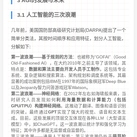
3 AGI的发展与未来
3.1 人工智能的三次浪潮
几年前，美国国防部高级研究计划局(DARPA)提出了一个
简单分类法，其按时间顺序和应用特征，划分人工智能，
分解如下:
第一波浪潮——基于规则的方法
：也被称为“GOFAI”（Good
Old-Fashioned AI），在大约2010年之前主导了该领域，其
特点是：
数据和算法主要由开发人员手工制作
。这包括专业
系统、复杂逻辑和搜索算法、架构规划和调度系统等。其最
显著的成功案例包括IBM在1997年的国际象棋冠军Deep Blue
以及Jeopardy智力问答游戏冠军Watson。
第二波浪潮——神经网络
：在2012年左右如海啸般来袭，当
时研究人员发现如何
利用海量数据和计算能力（包括
GPU/TPU）构建神经网络
。这推动了翻译、图像和语音识别
的突破，最终通过
GPT
实现了强大的视觉、语音和文本生
成。目前，这些发展的顶层交互体现在各种LLM（大型语言
模型）中，如ChatGPT。这一波浪潮以统计学和强化学习为
特征；其中许多都是无监督或自监督的。
第三波浪潮——通用人工智能：第三波浪潮仍处于
萌芽阶