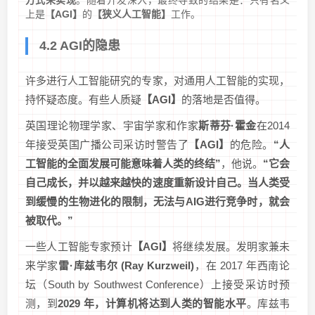
方式来实现
。随着开发深入，最终导致的结果是：只有名义
上是
【AGI】
的
【狭义人工智能】
工作。
4.2 AGI的隐患
许多进行人工智能研究的专家，对通用人工智能的实现，
持怀疑态度。有些人质疑
【AGI】
的落地是否值得。
英国理论物理学家、宇宙学家和作家
斯蒂芬·霍金
在2014
年接受英国广播公司采访时警告了
【AGI】
的危险。
“人
工智能的全面发展可能意味着人类的终结”
，他说。
“它会
自己成长，并以越来越快的速度重新设计自己。当人类受
到缓慢的生物进化的限制，无法与AIG进行竞争时，就会
被取代。”
一些人工智能专家预计
【AGI】
将继续发展。发明家兼未
来学家
雷·库兹韦尔 (Ray Kurzweil)
，在 2017 年西南论
坛（South by Southwest Conference）上接受采访时预
测，到
2029 年，计算机将达到人类的智能水平
。库兹韦