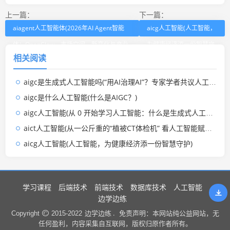
上一篇：
下一篇：
aiagent人工智能体(2026年AI Agent智能
aicg人工智能(人工智能，
体：OpenClaw、市场空间、新变化与产业
为健康经济添一份智慧守
相关阅读
链)
护)
aigc是生成式人工智能吗(“用AI治理AI”？专家学者共议人工智能立法及法治数字化升级)
aigc是什么人工智能(什么是AIGC？)
aigc人工智能(从 0 开始学习人工智能：什么是生成式人工智能 (AIGC)？)
aict人工智能(从一公斤重的“植被CT体检机” 看人工智能赋能生态环境监测)
aicg人工智能(人工智能，为健康经济添一份智慧守护)
学习课程
后端技术
前端技术
数据库技术
人工智能
边学边练
边学边练 .
Copyright
2015-2022
免责声明：本网站纯公益网站，无
任何盈利，内容采集自互联网，版权归原作者所有。