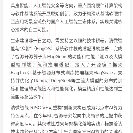
具身智能、人工智能安全等方向，重点围绕硬件计算架构
与软件基础系统开展原始创新，致力于构建从基础软硬件
至应用场景全链条的国产人工智能生态体系，实现关键核
心技术的自主可控。
生态建设非一日之功，需要持之以恒的技术耕耘。清微智
能与“众智”（FlagOS）系统软件栈的适配进展显著：完成
了智源开源算子库FlagGems的功能和性能评测以及大模
型端到端训练和推理适配；接入了开源编译框架
FlagTree；基于智源分布式训练推理框架FlagScale，支
持并优化了Llama、DeepSeek等主流大模型的分布式训
练和推理的功能接入和性能优化，模型精度和性能达到主
流国际竞品水平。
清微智能“RISC-V+可重构”创新架构已成为北京市AI算力
特色亮点，在今年5月智源研究院向中央领导的汇报中获
得高度认可。其突破性成果与规模化落地实践，标志着该
技术路径已从“北京方案”上升为国家发展AI算力的关键战