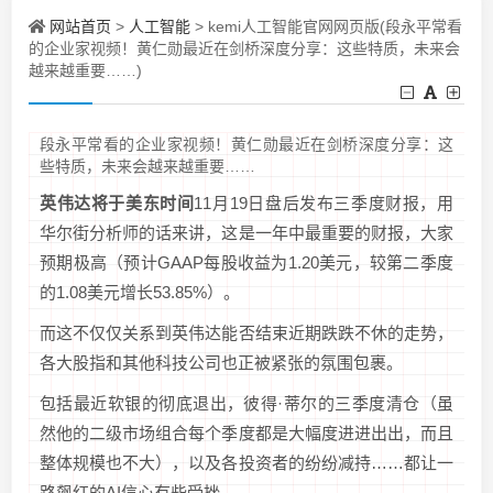
网站首页
人工智能
>
> kemi人工智能官网网页版(段永平常看
的企业家视频！黄仁勋最近在剑桥深度分享：这些特质，未来会
越来越重要……)
段永平常看的企业家视频！黄仁勋最近在剑桥深度分享：这
些特质，未来会越来越重要……
英伟达将于美东时间
11月19日盘后发布三季度财报，用
华尔街分析师的话来讲，这是一年中最重要的财报，大家
预期极高（预计GAAP每股收益为1.20美元，较第二季度
的1.08美元增长53.85%）。
而这不仅仅关系到英伟达能否结束近期跌跌不休的走势，
各大股指和其他科技公司也正被紧张的氛围包裹。
包括最近软银的彻底退出，彼得·蒂尔的三季度清仓（虽
然他的二级市场组合每个季度都是大幅度进进出出，而且
整体规模也不大），以及各投资者的纷纷减持……都让一
路飙红的AI信心有些受挫。