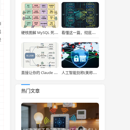
I
出
硬核图解 MySQL 死锁：为什么两个看似不冲突的 Update 和 Insert 会掐死对方？
看懂这一篇，彻底通关大模型底层！图解 Transformer 核心架构与自注意力机制！
决
直接让你的 Claude Code 效率拉满，Anthropic 官方神级插件开源了！
人工智能别称(美称中国一人工智能企业违反美出口管制 外交部：中方已多次表明原则立场)
热门文章
sql数据库工具(7款主流sql工具大盘点！)