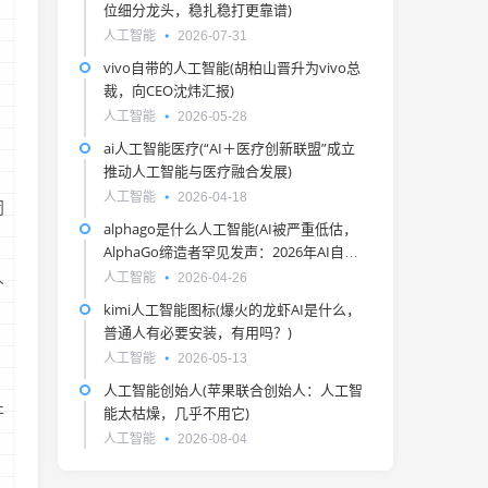
位细分龙头，稳扎稳打更靠谱)
，
人工智能
2026-07-31
vivo自带的人工智能(胡柏山晋升为vivo总
裁，向CEO沈炜汇报)
人工智能
2026-05-28
ai人工智能医疗(“AI＋医疗创新联盟”成立
推动人工智能与医疗融合发展)
人工智能
2026-04-18
闭
alphago是什么人工智能(AI被严重低估，
AlphaGo缔造者罕见发声：2026年AI自主
上岗8小时)
人
人工智能
2026-04-26
kimi人工智能图标(爆火的龙虾AI是什么，
普通人有必要安装，有用吗？)
人工智能
2026-05-13
人工智能创始人(苹果联合创始人：人工智
能太枯燥，几乎不用它)
开
人工智能
2026-08-04