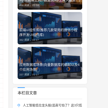
458 阅读 ，
01-14
前端ui组件库(推荐几款常用的微信小程
序开发UI组件库)
）
362 阅读 ，
02-17
应用数据库场景(向量数据库的崛起以及4
个应用场景)
337 阅读 ，
01-17
）
本栏目文章
人工智能低位龙头股(追高亏怕了？这3只低