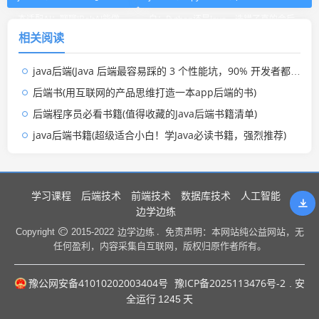
态适配AI：聊聊JBoltAI能做
白：Python还是Java，选错了真的会后
相关阅读
什么)
悔)
java后端(Java 后端最容易踩的 3 个性能坑，90% 开发者都中招)
后端书(用互联网的产品思维打造一本app后端的书)
后端程序员必看书籍(值得收藏的Java后端书籍清单)
java后端书籍(超级适合小白！学Java必读书籍，强烈推荐)
学习课程
后端技术
前端技术
数据库技术
人工智能
边学边练
边学边练 .
Copyright
2015-2022
免责声明：本网站纯公益网站，无
任何盈利，内容采集自互联网，版权归原作者所有。
豫公网安备41010202003404号
豫ICP备2025113476号-2
. 安
全运行
1245
天