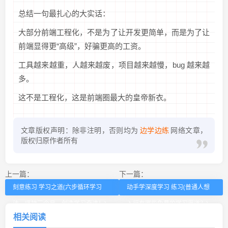
总结一句最扎心的大实话：
大部分前端工程化，不是为了让开发更简单，而是为了让
前端显得更“高级”，好骗更高的工资。
工具越来越重，人越来越废，项目越来越慢，bug 越来越
多。
这不是工程化，这是前端圈最大的皇帝新衣。
文章版权声明：除非注明，否则均为
边学边练
网络文章，
版权归原作者所有
上一篇：
下一篇：
刻意练习 学习之道(六步循环学习
动手学深度学习 练习(普通人想
法，坚持三个月，创造学习奇迹！)
入行有哪些免费的学习渠道？​)
相关阅读