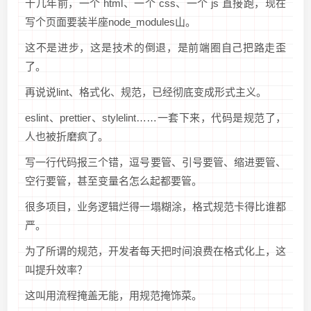
十几年前，一个 html、一个 css、一个 js 直接跑，现在
写个页面要装半座node_modules山。
这不是进步，这是技术的倒退，是前端圈自己把路走歪
了。
再说说lint、格式化、规范，已经彻底变成形式主义。
eslint、prettier、stylelint……一套下来，代码是规范了，
人也被折磨疯了。
写一行代码报三个错，逗号要管、引号要管、缩进要管、
空行要管，甚至变量名怎么起都要管。
很多项目，业务逻辑烂得一塌糊涂，格式规范卡得比谁都
严。
为了所谓的规范，开发者每天把时间浪费在格式化上，这
叫提升效率？
这叫用流程掩盖无能，用规范掩饰菜。