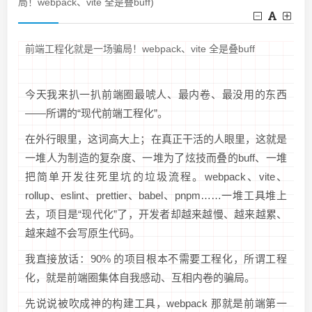
局！webpack、vite 全是叠buff)
前端工程化就是一场骗局！webpack、vite 全是叠buff
今天我来扒一扒前端圈最唬人、最内卷、最没用的东西
——所谓的“现代前端工程化”。
在外行眼里，这词高大上；在真正干活的人眼里，这就是
一堆人为制造的复杂度、一堆为了炫技而叠的buff、一堆
把简单开发往死里坑的垃圾流程。webpack、vite、
rollup、eslint、prettier、babel、pnpm……一堆工具堆上
去，项目是“现代化”了，开发者却越来越慢、越来越累、
越来越不会写原生代码。
我直接放话：90% 的项目根本不需要工程化，所谓工程
化，就是前端圈集体自我感动、互相内卷的骗局。
先说说被吹成神的构建工具，webpack 那就是前端第一