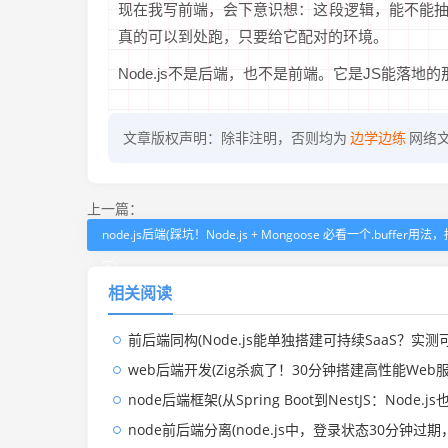
现在我写前端，会下意识想：这段逻辑，能不能抽出
真的可以到处跑，只要给它配对的环境。
Node.js不是后端，也不是前端。它是JS能落地
文章版权声明：除非注明，否则均为
边学边练
网络
上一篇：
node.js后端(踩坑！Node.js + Mongoose 必看一个.buffer用
压)
相关阅读
前后端同构(Node.js能单独搭建可持续SaaS？实测可行！无前端经验也能
web后端开发(Zig杀疯了！30分钟搭建高性能Web服务器，碾压Node.js、
node后端框架(从Spring Boot到NestJS：Node.js也能写出企业
node前后端分离(node.js中，登录状态30分钟过期，怎么