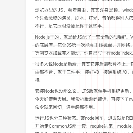
浏览器里的JS，看着自由，其实浑身是锁。window
个只会念稿的演员，剧本、灯光、音响都得别人
不行，是它压根没被允许干这些事。
Node.js干的，就是给JS配了一套全新的“剧组”
的底层库。它让JS第一次能真正碰磁盘、开网络、管进程
等浏览器加载完才能动，你自己写一行node index
很多人说Node是后端，其实它连后端都算不上。它只是
由都不管，就干三件事：装好V8，接通系统I/O
接。
安装Node也没那么玄。LTS版就像手机系统更新，
今天好使明天崩。我没折腾源码编译，直接下了n
命令就来回切，连重装都不用。
运行JS也分三种状态。敲node回车，进去就是REPL，
开始走CommonJS那一套：require进来，modu