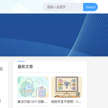
Search
最新文章
页
解决万级 QPS 切换抖动！开源 DBDoctor 实战：内核级数据库性能洞察与慢 SQL 自动优化
规则天变不用慌！Spring Boot + Groovy 动态脚本实战：秒级上线、Metaspace防爆舱与安全沙箱治理