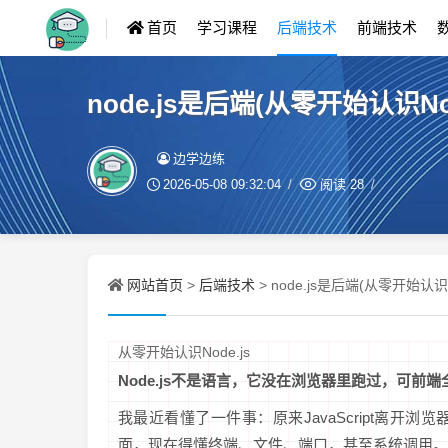
首页
学习课程
后端技术
前端技术
node.js是后端(从零开始认识Nod
边学边练
2026-05-08 09:32:04
阅读
28
网站首页
后端技术
>
> node.js是后端(从零开始认识No
从零开始认识Node.js
Node.js不是语言，它没在浏览器里跑过，可前
我最近看懂了一件事：原来JavaScript离
面，现在得懂终端、文件、端口，甚至系统调用。