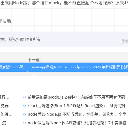
来用Node跑？那个接口mock，能不能直接起个本地服务？原来J
的那块地。
文章，版权归原作者所有
下一篇：
法，搞崩整个Gzip解
nodeapp后端(Node.js、Bun 与 Deno，2026 年后端运行时选
南)
上手)
前后端加密(Node.js 24封神！前端终于不用写两套代码，9个依赖直接删)
Go？)
react后端渲染(Bun 1.3.9炸场！React渲染+LLM调试封神，Node.js要慌了？)
级后端)
node后端(Node.js 不配当后端，性能差、架构乱、全靠吹，就是个半成品玩具)
做？)
node做后端(Node.js API变慢？别甩锅框架！7个实操技巧，10分钟提速10倍)