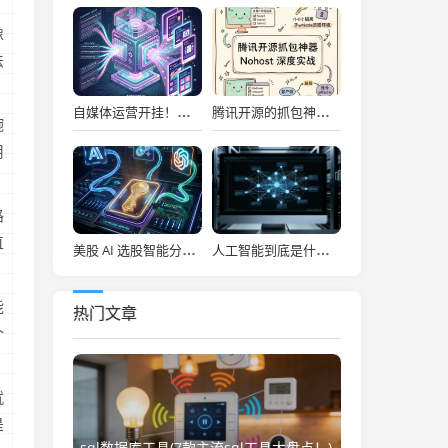
像
法
自媒体运营开挂！吹爆宝玉老师自媒体提效神器，小红书信息图、幻灯片一键秒级生成！
腾讯开源的抓包神器，让前端彻底告别频繁切环境的噩梦！
腕
用
路
直
美股 AI 选股智能分析系统，每日决策仪表盘自动推送！
人工智能到底是什么(“人工智能”该叫啥？)
能
热门文章
个
就
是
sql数据库工具(7款主流sql工具大盘点！)