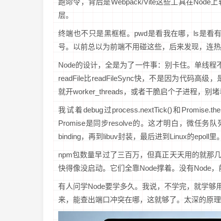
跑命令，背后是Webpack/Vite这些工具在
层。
终端也不只是黑框框。pwd是看我在哪，ls是看有啥文件，ne
号。以前总以为前端不用碰这些，后来发现，连热
Node的设计，全是为了一件事：别卡住。单线程
readFile比readFileSync快，不是因
就开worker_threads，或者干脆启个子进程，
我试着debug过process.nextTick()和Prom
Promise是同步resolve的。这才明白，微任务
binding，再到libuv封装，最后进到Linux的
npm包数量早过了三百万，但真正天天用的就那几十个。es
快得像没启动。它们全靠Node撑着。没有Node
有人问学Node要学多久。我说，不学完，就学够用。能写
来，能查出端口冲突在哪，这就够了。太深的原理