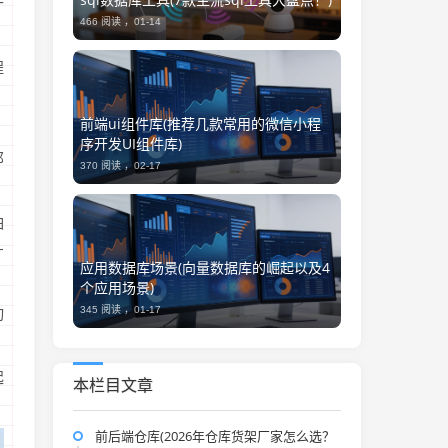
十
466 阅读 ，
01-14
程
前端ui组件库(推荐几款常用的微信小程
，
序开发UI组件库)
那
370 阅读 ，
02-17
怕
+
应用数据库场景(向量数据库的崛起以及4
个应用场景)
345 阅读 ，
01-17
动
起
本栏目文章
前后端仓库(2026年仓库货架厂家怎么选？