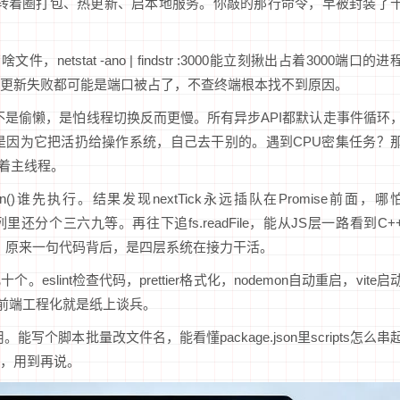
Node上转着圈打包、热更新、启本地服务。你敲的那行命令，早被封装了
tstat -ano | findstr :3000能立刻揪出占着3000端口的进
更新失败都可能是端口被占了，不查终端根本找不到原因。
不是偷懒，是怕线程切换反而更慢。所有异步API都默认走事件循环
为代码高级，是因为它把活扔给操作系统，自己去干别的。遇到CPU密集任务？
别堵着主线程。
ise.then()谁先执行。结果发现nextTick永远插队在Promise前面，哪
队列里还分个三六九等。再往下追fs.readFile，能从JS层一路看到C+
epoll里。原来一句代码背后，是四层系统在接力干活。
lint检查代码，prettier格式化，nodemon自动重启，vite启
，前端工程化就是纸上谈兵。
个脚本批量改文件名，能看懂package.json里scripts怎么串
，用到再说。