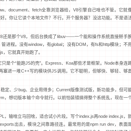
、document、fetch全靠浏览器给，V8引擎自己啥也不管。它就
搭好。你让它读个本地文件？不行。开个服务器？没这功能。不是语
。V8还是那个V8，但后台换成了libuv——一个能和操作系统直接掰手
。没有window，有global；没有DOM，有fs和http模块；不
.js，它就真开始跑了。
个“能跑JS的壳”。Express、Koa那些才是框架。Node本身连
，再塞进一堆C++写的模块供JS调用。它不聪明，但够快、够轻、够
稳定、少bug、企业用得多；Current版像测试版，新功能多，但可
vm，想切版本输个命令就行。以前怕装错搞得整个系统乱，现在一
输啥立马回啥，适合试小片段。写个index.js再node index.js，
le.exports出去，模块之间靠路径连。最常用的是npm run dev，表面