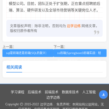
模型公司。目前，团队正处于扩张期，正在重点招聘前后
端、算法、硬件研发以及全球市场营销等关键岗位人才。
文章版权声明：除非注明，否则均为
边学边练
网络文章，
版权归原作者所有
上一篇：
下一篇：
sql是前端还是后端(SQL的复兴：
ss后端(Springboot3后端实战：轻
一门拥有50年历史的语言如何重
量高效对象映射，精简业务代码核
相关阅读
塑自我)
心方案)
学习课程
后端技术
前端技术
数据库技术
人工智能
边学边练
边学边练 .
Copyright
2015-2022
免责声明：本网站纯公益网站，无