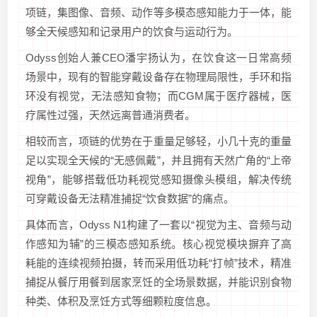
项链，集图像、音频、动作等多模态感知能力于一体，能
够全天候感知和记录用户的饮食与运动行为。
Odyss创始人兼CEO潘宇扬认为，在饮食这一日常高频
场景中，现有的智能穿戴设备存在物理局限性，手环和指
环没有视觉，无法感知食物；而CGM属于医疗器械，医
疗属性过强，天然远离普通消费者。
相较而言，项链的优势在于重量足够轻，小几十克的重量
足以实现全天候的“无感佩戴”，并且拥有天然广角的“上帝
视角”，能够搭载低功耗视觉感知摄像头模组，解决传统
可穿戴设备无法精准捕捉“饮食数据”的痛点。
具体而言，Odyss N1构建了一套以“视觉为主、音频与动
作感知为辅”的三模态感知系统。核心视觉模块摒弃了高
耗能的连续视频拍摄，转而采用低功耗“打帧”技术，精准
捕捉从餐厅用餐到居家烹饪的全场景数据，并能识别食物
种类、体积及烹饪方式等细颗粒度信息。