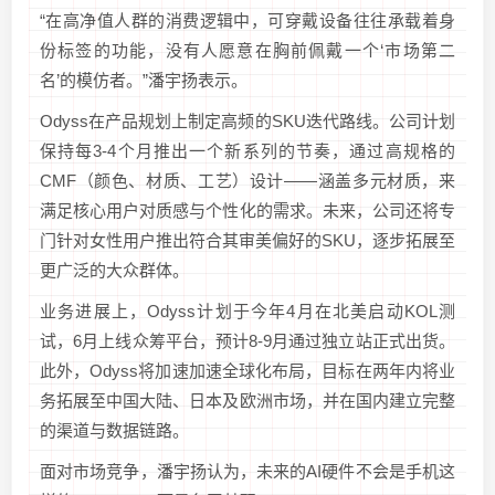
“在高净值人群的消费逻辑中，可穿戴设备往往承载着身
份标签的功能，没有人愿意在胸前佩戴一个‘市场第二
名’的模仿者。”潘宇扬表示。
Odyss在产品规划上制定高频的SKU迭代路线。公司计划
保持每3-4个月推出一个新系列的节奏，通过高规格的
CMF（颜色、材质、工艺）设计——涵盖多元材质，来
满足核心用户对质感与个性化的需求。未来，公司还将专
门针对女性用户推出符合其审美偏好的SKU，逐步拓展至
更广泛的大众群体。
业务进展上，Odyss计划于今年4月在北美启动KOL测
试，6月上线众筹平台，预计8-9月通过独立站正式出货。
此外，Odyss将加速加速全球化布局，目标在两年内将业
务拓展至中国大陆、日本及欧洲市场，并在国内建立完整
的渠道与数据链路。
面对市场竞争，潘宇扬认为，未来的AI硬件不会是手机这