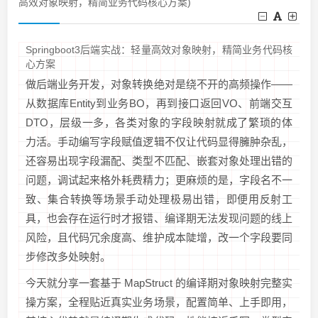
高效对象映射，精简业务代码核心方案)
Springboot3后端实战：轻量高效对象映射，精简业务代码核
心方案
做后端业务开发，对象转换绝对是绕不开的高频操作——
从数据库Entity到业务BO，再到接口返回VO、前端交互
DTO，层级一多，各类对象的字段映射就成了繁琐的体
力活。手动编写字段赋值逻辑不仅让代码显得臃肿杂乱，
还容易出现字段漏配、类型不匹配、嵌套对象处理出错的
问题，调试起来格外耗费精力；更麻烦的是，字段名不一
致、集合转换等场景手动处理极易出错，即便用反射工
具，也会存在运行时才报错、编译期无法发现问题的线上
风险，且代码冗余度高、维护成本陡增，改一个字段要同
步修改多处映射。
今天就分享一套基于 MapStruct 的编译期对象映射完整实
操方案，全程贴近真实业务场景，配置简单、上手即用，