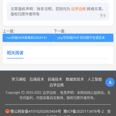
文章版权声明：除非注明，否则均为
边学边练
网络文章，
版权归原作者所有
上一篇：
下一篇：
nvr后端(NVR录像机GB28181
php写后端(PHP 的问题不在语言本
国标接入配置手册)
身，而在我们怎么写它)
相关阅读
学习课程
后端技术
前端技术
数据库技术
人工智能
边学边练
边学边练 .
Copyright
2015-2022
免责声明：本网站纯公益网站，无
任何盈利，内容采集自互联网，版权归原作者所有。
豫公网安备41010202003404号
豫ICP备2025113476号-2
. 安