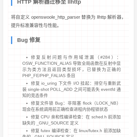
HTTP 解析器迁移至 llhttp
将自定义 openswoole_http_parser 替换为 llhttp 解析器，
提升标准兼容性与性能。
Bug 修复
修复反射问题与作用域泄漏（#284）：
OSW_FUNCTION_ALIAS 导致全局函数在反射中显
示为类方法且返回类型损坏，已替换为正确的
PHP_FE/PHP_FALIAS 条目
修复 io_uring 下文件 I/O 挂起：排空与重新武
装 single-shot POLL_ADD 之间可能丢失 eventfd 通
知的竞态条件
修复文件锁 Bug：非阻塞 flock（LOCK_NB）
现会在系统调用前正确检查进程内协程锁状态
修复 CPU 亲和性编译检查：在 sched.h 前添加
缺失的 _GNU_SOURCE 定义
修复 futex 编译检查：在 linux/futex.h 前添加缺
失的 _GNU_SOURCE 定义