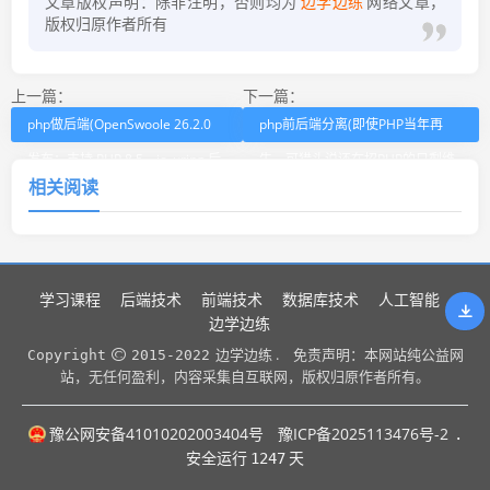
文章版权声明：除非注明，否则均为
边学边练
网络文章，
版权归原作者所有
上一篇：
下一篇：
php做后端(OpenSwoole 26.2.0
php前后端分离(即使PHP当年再
发布：支持 PHP 8.5、io_uring 后
牛，可猎头说还在招PHP的只剩维
相关阅读
端及协程调试改进)
护老代码的外包了。)
学习课程
后端技术
前端技术
数据库技术
人工智能
边学边练
边学边练 .
Copyright
2015-2022
免责声明：本网站纯公益网
站，无任何盈利，内容采集自互联网，版权归原作者所有。
豫公网安备41010202003404号
豫ICP备2025113476号-2
.
安全运行
1247
天