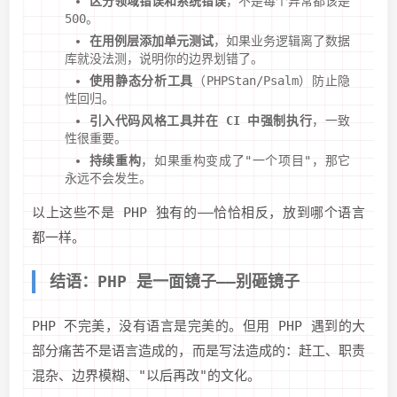
区分领域错误和系统错误
，不是每个异常都该是
500。
在用例层添加单元测试
，如果业务逻辑离了数据
库就没法测，说明你的边界划错了。
使用静态分析工具
（PHPStan/Psalm）防止隐
性回归。
引入代码风格工具并在 CI 中强制执行
，一致
性很重要。
持续重构
，如果重构变成了"一个项目"，那它
永远不会发生。
以上这些不是 PHP 独有的——恰恰相反，放到哪个语言
都一样。
结语：PHP 是一面镜子——别砸镜子
PHP 不完美，没有语言是完美的。但用 PHP 遇到的大
部分痛苦不是语言造成的，而是写法造成的：赶工、职责
混杂、边界模糊、"以后再改"的文化。