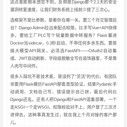
这点差距根本感觉不到。反倒是Django那个2.1天的安全
漏洞修复速度，让我们财务系统上线前少提了三次心。
选框架不是比参数，是看你在哪一关。要三个月交管理后
台？Django Admin拉出来配点权限，比手写Vue+API快得
多。要给工厂PLC写个轻量数据中转服务？Flask塞进
Docker当sidecar，0.3秒启动，不带任何多余东西。要是
搞大模型API网关，必须选FastAPI——OAuth2自动集
成、JWT自动刷新、字段级脱敏全写在装饰器里，不是靠
人肉写中间件。
很多人踩坑不是技术差，是误判了“灵活”的代价。有团队
非要用Flask模仿FastAPI那套类型验证，结果Pydantic手
动调用、文档自己写、错误提示自己拼，最后代码比
Django还乱。还有人把Django和FastAPI混着部署，一个
走ASGI一个走WSGI，权限校验对不上，用户登了三次才
进得去。这种事真发生过，就在我上个月对接的客户那
儿。