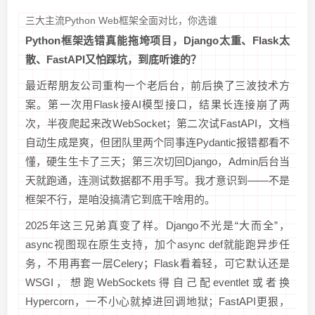
三大主流Python Web框架全面对比，你选谁
Python框架选错真能拖垮项目，Django太重、Flask太
散、FastAPI又怕踩坑，到底听谁的？
最近帮朋友公司重构一个老后台，前后换了三波技术方
案。第一次用Flask接AI模型接口，结果长连接崩了两
次，半夜爬起来改WebSocket；第二次试FastAPI，文档
自动生成是爽，但团队里两个同事连Pydantic报错都看不
懂，硬生生卡了三天；第三次切回Django，Admin后台当
天就跑通，连测试数据都不用手写。我才意识到——不是
框架不行，是咱没搞清它到底干啥用的。
2025年这三兄弟真变了样。Django不光是“大而全”，
async视图现在原生支持，加个async def就能跑异步任
务，不用再套一层Celery；Flask看着轻，可它默认还是
WSGI，想跑WebSockets得自己配eventlet或者换
Hypercorn，一不小心就掉进回调地狱；FastAPI更狠，