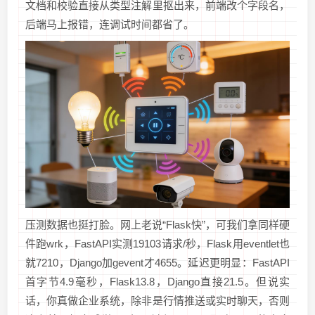
文档和校验直接从类型注解里抠出来，前端改个字段名，
后端马上报错，连调试时间都省了。
压测数据也挺打脸。网上老说“Flask快”，可我们拿同样硬
件跑wrk，FastAPI实测19103请求/秒，Flask用eventlet也
就7210，Django加gevent才4655。延迟更明显：FastAPI
首字节4.9毫秒，Flask13.8，Django直接21.5。但说实
话，你真做企业系统，除非是行情推送或实时聊天，否则