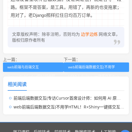
路。框架不是答案，是工具。用错了，再新的也变拖累；
用对了，老Django照样扛住日均百万订单。
文章版权声明：除非注明，否则均为
边学边练
网络文章，
版权归原作者所有
上一篇：
下一篇：
web前端与后端交互
web前端后端数据交互(不用学
(htmx+WebSocket仅50行代码，
HTML！R+Shiny一键搭交互Web，
相关阅读
搞定实时聊天，前端人彻底解放)
数据分析小白也能秒变全栈)
前端后端数据交互(专访Cursor首席设计师：如何用 AI 原生设计颠覆传统交互范式)
web前端后端数据交互(不用学HTML！R+Shiny一键搭交互Web，数据分析小白也能秒变全栈)
学习课程
后端技术
前端技术
数据库技术
人工智能