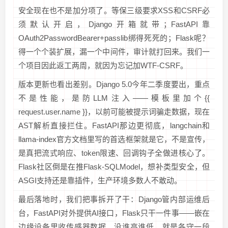
安全现在也不是加分项了。等保三级要求XSS和CSRF必
须默认开启，Django开箱就带；FastAPI靠
OAuth2PasswordBearer+passlib绑得死死的；Flask呢？
得一个个装扩展，漏一个中间件，审计就打回来。我们一
个项目因此返工两周，就因为忘记加WTF-CSRF。
版本更新也看出差别。Django 5.0今年二季度要出，重点
不是性能，是防LLM注入——模板里加个{{
request.user.name }}，以前可能被提示词骗走数据，现在
AST解析直接拦住。FastAPI那边更彻底，langchain和
llama-index官方文档里写的首选框架就是它，不是宣传，
是真把流式响应、token限速、回调钩子全做进核心了。
Flask社区倒是在推Flask-SQLModel，想补类型安全，但
ASGI支持还是靠插件，生产环境多数人不敢动。
最后落地时，我们把事拆开了干：Django管内部运维后
台，FastAPI对外提供AI接口，Flask只干一件事——嵌在
边缘设备里收传感器数据。没谁高谁低，就是各守一段