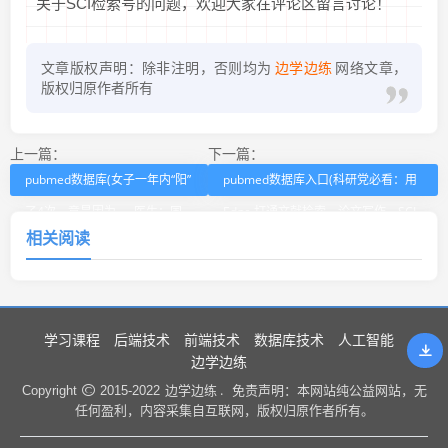
关于SCI检索号的问题，欢迎大家在评论区留言讨论！
文章版权声明：除非注明，否则均为
边学边练
网络文章，
版权归原作者所有
上一篇：
下一篇：
pubmed数据库(女子一年内“阳”
pubmed数据库入口(科研党必看：用
了4次，竟是因为……医生：国
Edge 打通文献检索、论文写作、SCI
相关阅读
内首例！)
投稿流程)
学习课程
后端技术
前端技术
数据库技术
人工智能
边学边练
边学边练 .
Copyright
2015-2022
免责声明：本网站纯公益网站，无
任何盈利，内容采集自互联网，版权归原作者所有。