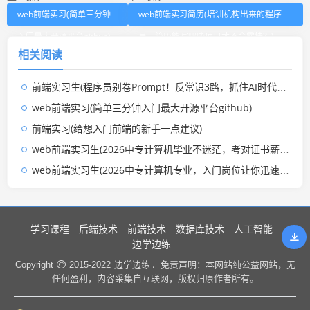
web前端实习(简单三分钟
web前端实习简历(培训机构出来的程序
入门最大开源平台github)
员，简历能写哪些项目才不会露怯？)
相关阅读
前端实习生(程序员别卷Prompt！反常识3路，抓住AI时代真正机会！)
web前端实习(简单三分钟入门最大开源平台github)
前端实习(给想入门前端的新手一点建议)
web前端实习生(2026中专计算机毕业不迷茫，考对证书薪资翻倍)
web前端实习生(2026中专计算机专业，入门岗位让你迅速站稳脚跟！)
学习课程
后端技术
前端技术
数据库技术
人工智能
边学边练
边学边练 .
Copyright
2015-2022
免责声明：本网站纯公益网站，无
任何盈利，内容采集自互联网，版权归原作者所有。