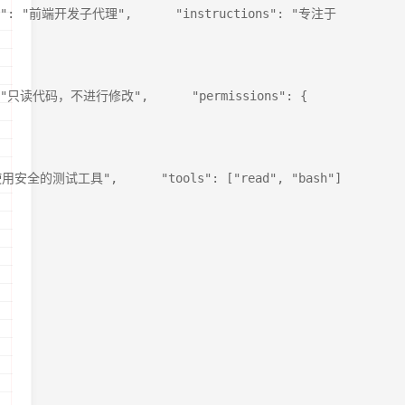
n": "前端开发子代理",      "instructions": "专注于 React、Vue 等
: "只读代码，不进行修改",      "permissions": {        "allowWr
全的测试工具",      "tools": ["read", "bash"],      "allowe