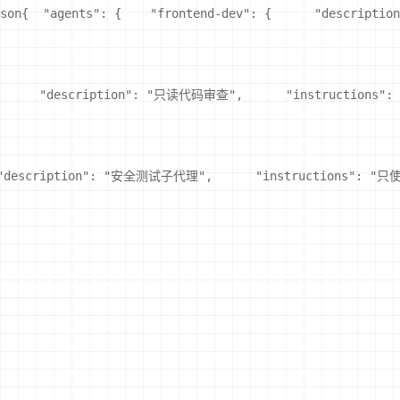
  "agents": {    "frontend-dev": {      "descriptio
 {      "description": "只读代码审查",      "instructions"
  "description": "安全测试子代理",      "instructions": "只使用安