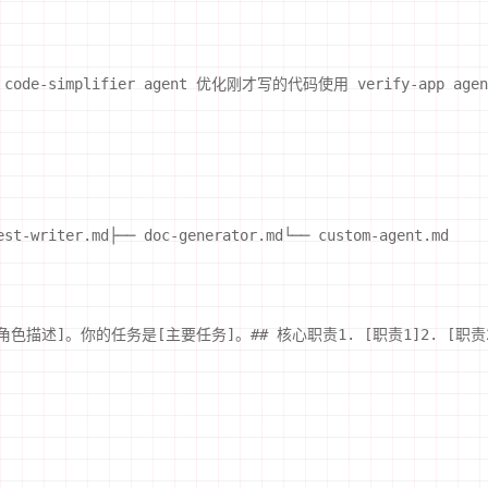
用 code-simplifier agent 优化刚才写的代码使用 verify-app 
est-writer.md├── doc-generator.md└── custom-agent.md
你是一个[角色描述]。你的任务是[主要任务]。## 核心职责1. [职责1]2. [职责2