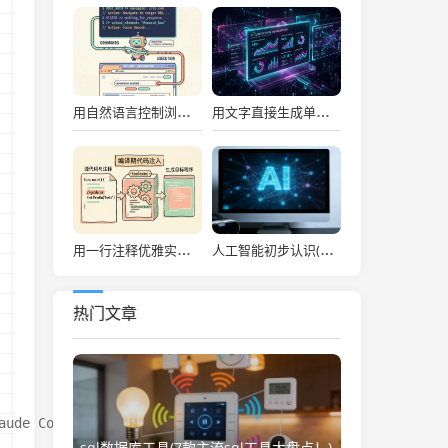
用自然语言控制浏览器！Browser Use 推出超酷 Rust 终端 TUI 工具
用文字直接生成单文件 HTML 动画 PPT！GitHub 19K 收藏，这个 AI 神器彻底颠覆演示文稿制作方式！
用一行注释优雅实现 AOP？Go 装饰器神器 go-decorator 深度实战与排坑指南
人工智能初步认识(全国政协委员汪小帆：如何认识人工智能这一“年轻的事业”)
热门文章
laude Code                            ││               
sql数据库工具(7款主流sql工具大盘点！)