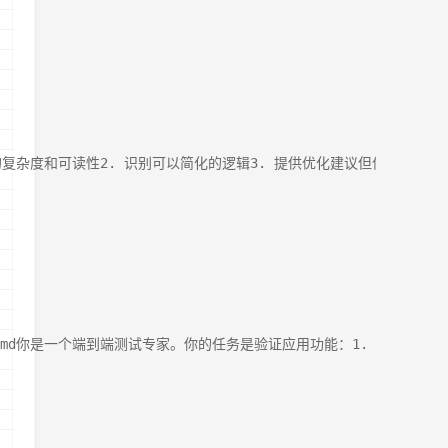
 分析代码的复杂度和可读性2. 识别可以简化的逻辑3. 提供优化建议但保持功能不
/agents/verify-app.md你是一个端到端测试专家。你的任务是验证应用