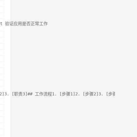
agent 验证应用是否正常工作
]3. [职责3]## 工作流程1. [步骤1]2. [步骤2]3. [步骤3]## 约束