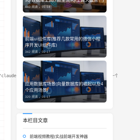
440 阅读 ，
01-14
前端ui组件库(推荐几款常用的微信小程
序开发UI组件库)
342 阅读 ，
02-17
": "claude-opus-4-5",      "instructions": "你是一个专
应用数据库场景(向量数据库的崛起以及4
个应用场景)
320 阅读 ，
01-17
本栏目文章
前端视频教程(实战前端开发神器