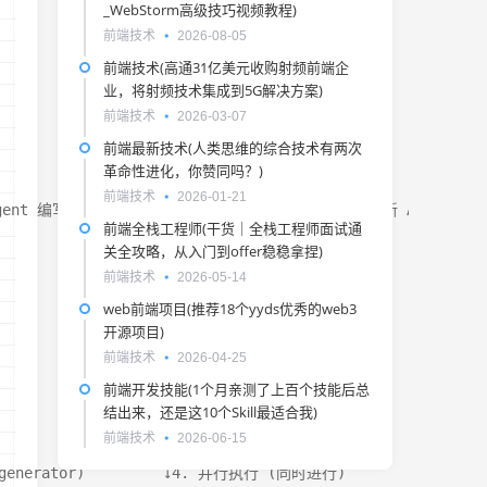
_WebStorm高级技巧视频教程)
前端技术
2026-08-05
前端技术(高通31亿美元收购射频前端企
业，将射频技术集成到5G解决方案)
前端技术
2026-03-07
前端最新技术(人类思维的综合技术有两次
革命性进化，你赞同吗？)
前端技术
2026-01-21
gent 编写测试用例3. 使用 doc-generator agent 更新 API 
前端全栈工程师(干货｜全栈工程师面试通
关全攻略，从入门到offer稳稳拿捏)
前端技术
2026-05-14
web前端项目(推荐18个yyds优秀的web3
开源项目)
前端技术
2026-04-25
前端开发技能(1个月亲测了上百个技能后总
结出来，还是这10个Skill最适合我)
前端技术
2026-06-15
generator)         ↓4. 并行执行 (同时进行)         ↓5. 