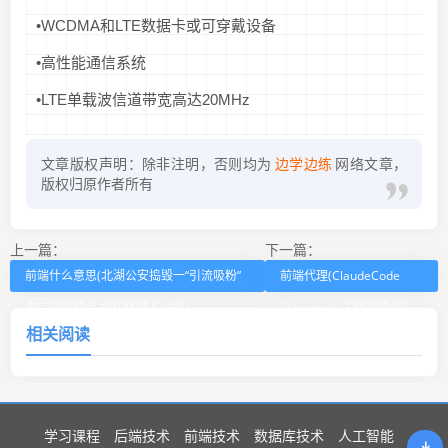
•WCDMA和LTE数据卡或可穿戴设备
•高性能通信系统
•LTE单载波信道带宽高达20MHz
文章版权声明：除非注明，否则均为
边学边练
网络文章，
版权归原作者所有
上一篇：
下一篇：
前端什么意思(北湖公安捣毁一“引流吸粉”
前端代理(ClaudeCode
电信诈骗窝点 抓获嫌疑人10名)
Subagents 子代理详解)
相关阅读
学习课程
后端技术
前端技术
数据库技术
人工智能