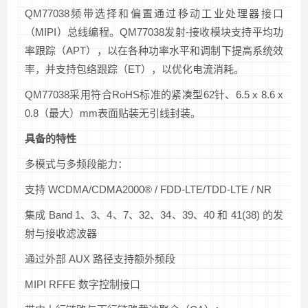
QM77038频带选择和偏置通过移动工业处理器接口
（MIPI）总线编程。QM77038发射-接收模块支持平均功
率跟踪（APT），以在各种功率水平和调制下提高系统效
率，并支持包络跟踪（ET），以优化电流消耗。
QM77038采用符合RoHS标准的紧凑型62针、6.5 x 8.6 x
0.8（最大）mm表面贴装无引线封装。
具备的特性
多模式与多频段能力：
支持 WCDMA/CDMA2000® / FDD-LTE/TDD-LTE / NR
集成 Band 1、3、4、7、32、34、39、40 和 41(38) 的发
射与接收滤波器
通过外部 AUX 路径支持额外频段
MIPI RFFE 数字控制接口