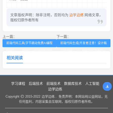
文章版权声明：除非注明，否则均为
边学边练
网络文章，
版权归原作者所有
上一篇：
下一篇：
前端代码工具(字节跳动免费AI编程
前端代码生成(开发者注意！设计稿
神器Trae，我用了一个月的真实感
生成鸿蒙 ArkUI 代码的实操流程分
相关阅读
受)
享)
学习课程
后端技术
前端技术
数据库技术
人工智能
边学边练
边学边练 .
Copyright
2015-2022
免责声明：本网站纯公益网站，无
任何盈利，内容采集自互联网，版权归原作者所有。