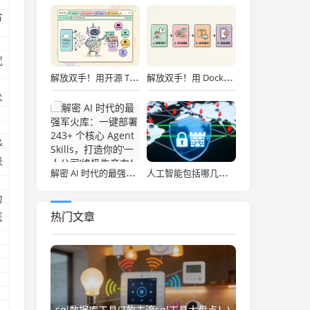
合
究
解放双手！用开源 Tabbit AI 浏览器打造全自动内容流水线：选题、竞品分析到一键发布实战
解放双手！用 Docker 一键部署开源闲鱼“自动赚钱机器”，智能回复发货全搞定！
，
术
&
表
解密 AI 时代的最强军火库：一键部署 243+ 个核心 Agent Skills，打造你的‘一人公司’终极生产力！
人工智能包括哪几个专业(人工智能时代，这些“AI+专业”正在逆袭！毕业即抢占高薪赛道)
。
为
热门文章
医
sql数据库工具(7款主流sql工具大盘点！)