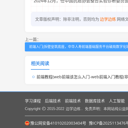
2024年12月，任中国抗癌协会整合实验诊断委员
文章版权声明：除非注明，否则均为
边学边练
网络
上一篇：
前端入门(拆壁垒筑底座，中华人寿前端基础服务平台破局数字化转
相关阅读
前端教程(web前端该怎么入门-web前端入门教程(非常详
学习课程
后端技术
前端技术
数据库技术
人工智能
边学边练 .
Copyright
2015-2022
免责声明：本网站纯公益
豫公网安备41010202003404号
豫ICP备2025113476