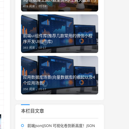
478 阅读 ，
01-14
前端ui组件库(推荐几款常用的微信小程
序开发UI组件库)
383 阅读 ，
02-17
应用数据库场景(向量数据库的崛起以及4
个应用场景)
356 阅读 ，
01-17
本栏目文章
前端json(JSON 可视化卷到新高度！JSON