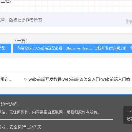
会主任。
文章，版权归原作者所有
下一篇：
型)
前端全栈(2026前端选型必看：Blazor vs React，全栈开发者该押注哪一
细))
web前端开发教程(web前端该怎么入门-web前端入门教程(非常详细))
边学边练
一
网站，无任何盈利，内容采集自互联网，版权归原作者所有。
记
号-2
. 安全运行
1247
天