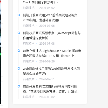
Crack 为何被全网封神？)
前端技术
2026-05-02
前端开发面试题(Web前端面试题及答案，
2020前端开发基础面试题)
前端技术
2026-03-06
前端校招面试高频考点：JavaScript闭包与
作用域链深度解析
前端技术
2026-07-08
前端存储技术(Lighthouse × Marlin 将前端
资产和数据存储在 IPFS 和 Filecoin 上，具
有永久性和可验证性。)
前端技术
2026-02-26
web前端好找工作吗(web前端开发技术前
景怎么样好不好)
前端技术
2026-02-11
前端开发专利(工商银行获得发明专利授
权：“前端项目管理方法、装置、计算机设
备和存储介质”)
前端技术
2026-03-02