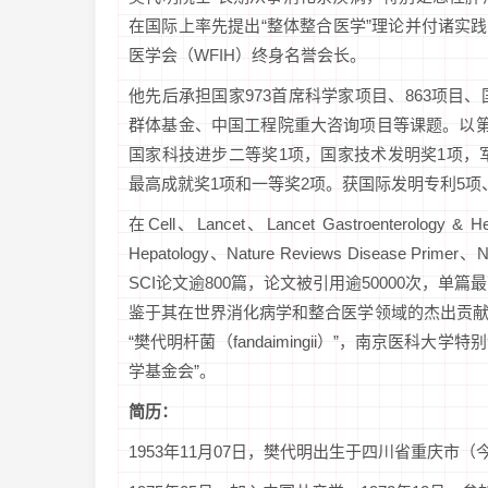
在国际上率先提出“整体整合医学”理论并付诸实践
医学会（WFIH）终身名誉会长。
他先后承担国家973首席科学家项目、863项
群体基金、中国工程院重大咨询项目等课题。以
国家科技进步二等奖1项，国家技术发明奖1项，
最高成就奖1项和一等奖2项。获国际发明专利5项
在Cell、Lancet、Lancet Gastroenterology & He
Hepatology、Nature Reviews Disease Primer
SCI论文逾800篇，论文被引用逾50000次，
鉴于其在世界消化病学和整合医学领域的杰出贡
“樊代明杆菌（fandaimingii）”，南京医科
学基金会”。
简历：
1953年11月07日，樊代明出生于四川省重庆市（