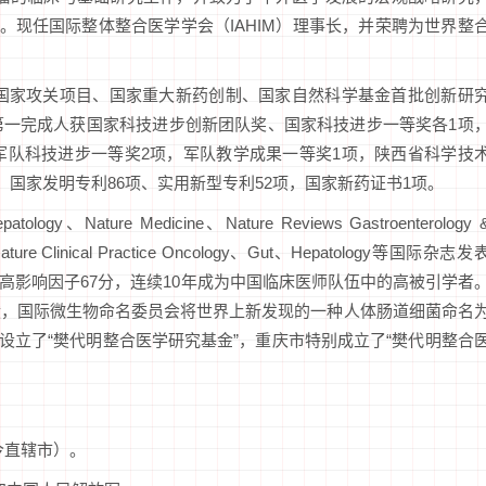
。现任国际整体整合医学学会（IAHIM）理事长，并荣聘为世界整
目、国家攻关项目、国家重大新药创制、国家自然科学基金首批创新研
第一完成人获国家科技进步创新团队奖、国家科技进步一等奖各1项
军队科技进步一等奖2项，军队教学成果一等奖1项，陕西省科学技
、国家发明专利86项、实用新型专利52项，国家新药证书1项。
patology、Nature Medicine、Nature Reviews Gastroenterology 
、Nature Clinical Practice Oncology、Gut、Hepatology等国际杂志发
单篇最高影响因子67分，连续10年成为中国临床医师队伍中的高被引学者
献，国际微生物命名委员会将世界上新发现的一种人体肠道细菌命名
大学特别设立了“樊代明整合医学研究基金”，重庆市特别成立了“樊代明整合
今直辖市）。