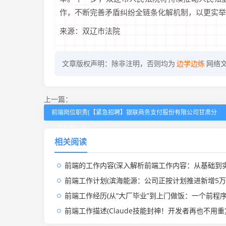
作，不断完善矛盾纠纷全链条化解机制，以更实举
来源：双辽市法院
文章版权声明：除非注明，否则均为
边学边练
网络
上一篇：
前端岗位职责(【紧急招聘】银联商务支付股份有限公司甘肃分
公司招聘公告)
相关阅读
前端的工作内容(深入解析前端工作内容：从基础到实战的全方位指
前端工作计划(滨海能源：公司正按计划推进新增5万吨前端产能建设，预计各工序6月起陆
前端工作经历(从“大厂毕业”到上门做饭：一个前程序员在2025年的转
前端工作描述(Claude技能封神！开发者再也不用重复写PR描述，10分钟搭建