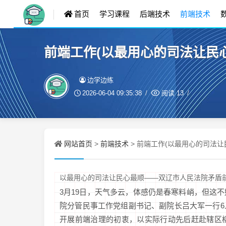
首页
学习课程
后端技术
前端技术
前端工作(以最用心的司法让民
边学边练
2026-06-04 09:35:38
阅读
13
网站首页
前端技术
>
> 前端工作(以最用心的司法
以最用心的司法让民心最顺——双辽市人民法院矛盾
3月19日，天气多云，体感仍是春寒料峭，但这
院分管民事工作党组副书记、副院长吕大军一行
开展前端治理的初衷，以实际行动先后赶赴辖区