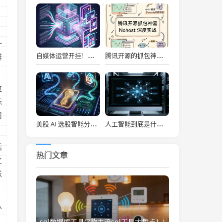
一
自媒体运营开挂！吹爆宝玉老师自媒体提效神器，小红书信息图、幻灯片一键秒级生成！
腾讯开源的抓包神器，让前端彻底告别频繁切环境的噩梦！
排
位
标
司
美股 AI 选股智能分析系统，每日决策仪表盘自动推送！
人工智能到底是什么(“人工智能”该叫啥？)
话
热门文章
立
账
认
，
sql数据库工具(7款主流sql工具大盘点！)