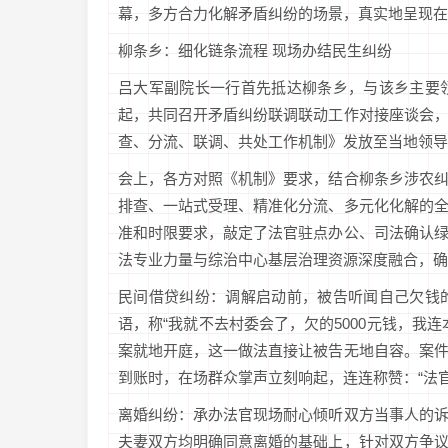
幕，多方合力化解矛盾纠纷的场景，真实地呈现在
柳条乡：细化链条流程 现场办结民生纠纷
吕大军副院长一行首先抵达柳条乡，与该乡主要
起，共同召开矛盾纠纷联调联动工作对接座谈会
查、分流、联调、共处工作机制》发放至当地领导
会上，各方对照《机制》要求，结合柳条乡涉农
排查、一站式受理、精准化分流、多元化化解的
准和时限要求，敲定了法官驻点办公、司法确认
法专业力量与综治中心基层治理资源深度融合，确
民间借贷纠纷：调解启动前，被告听闻自己欠钱
语，称“我就不去村委会了，欠的5000元钱，我
案就地开庭，这一做法直接让被告无地自容。案
到账时，在场群众掌声立刻响起，连连称赞：“法
离婚纠纷：承办法官现场耐心倾听双方当事人的
夫妻双方均明确同意离婚的基础上，针对双方争