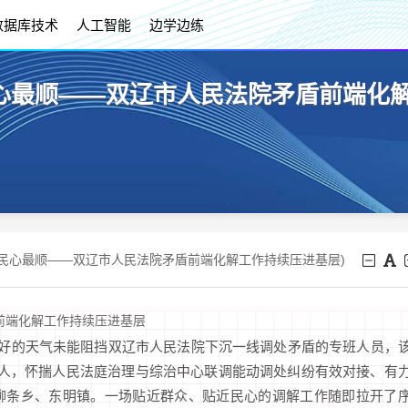
数据库技术
人工智能
边学边练
心最顺——双辽市人民法院矛盾前端化解
让民心最顺——双辽市人民法院矛盾前端化解工作持续压进基层)
前端化解工作持续压进基层
不好的天气未能阻挡双辽市人民法院下沉一线调处矛盾的专班人员，
6人，怀揣人民法庭治理与综治中心联调能动调处纠纷有效对接、有
柳条乡、东明镇。一场贴近群众、贴近民心的调解工作随即拉开了