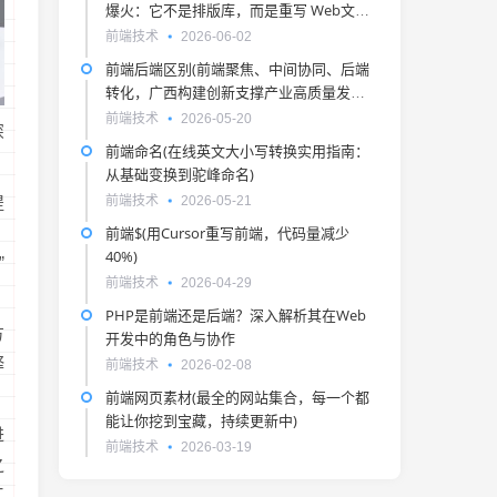
爆火：它不是排版库，而是重写 Web文本
绘制)
前端技术
2026-06-02
前端后端区别(前端聚焦、中间协同、后端
转化，广西构建创新支撑产业高质量发展
的桥梁)
前端技术
2026-05-20
深
前端命名(在线英文大小写转换实用指南：
从基础变换到驼峰命名)
前端技术
2026-05-21
提
前端$(用Cursor重写前端，代码量减少
、
40%)
”
前端技术
2026-04-29
PHP是前端还是后端？深入解析其在Web
方
开发中的角色与协作
释
前端技术
2026-02-08
前端网页素材(最全的网站集合，每一个都
能让你挖到宝藏，持续更新中)
进
前端技术
2026-03-19
之
工