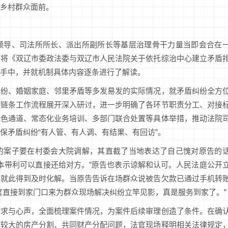
乡村群众面前。
领导、司法所所长、派出所副所长等基层治理骨干力量当即会合在
，将《双辽市委政法委与双辽市人民法院关于依托综治中心建立矛盾
手中，并就机制具体内容逐条进行了解读。
纠纷、婚姻家庭、邻里矛盾等多发易发的实际情况，就矛盾纠纷全方
全链条工作流程展开深入研讨，进一步明确了各环节职责分工、对接
绿色通道、常态化业务培训、多部门联合处置等具体举措，推动法院
保矛盾纠纷“有人管、有人调、有结果、有回访”。
的案子要在村委会大院调解，其直截了当地表达了自己愧对原告的
连本带利可以直接还给对方。”原告也表示谅解和认可。人民法庭公开
件就此得到及时化解。当原告告诉在场群众说被告欠款已通过手机转
官直接到家门口来为群众现场解决纠纷立竿见影，真是服务到家了。”
诉求与心声，全面梳理案件情况，为案件后续审理创造了条件。在确
议较大的房产分割、共同财产分配问题，法官现场释明相关法律规定