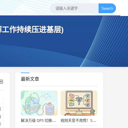
Search
工作持续压进基层)
最新文章
该
力
解决万级 QPS 切换抖动！开源 DBDoctor 实战：内核级数据库性能洞察与慢 SQL 自动优化
规则天变不用慌！Spring Boot + Groovy 动态脚本实战：秒级上线、Metaspace防爆舱与安全沙箱治理
序