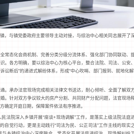
东明镇，与镇党委政府主要领导主动对接，与综治中心相关同志展开了
健全常态化会商机制、完善分类分级分流体系、强化部门协同联动、
共识。各方明确，要以综治中心为核心平台，整合法院、司法、公安
、诉讼断后”的递进式解纷体系，形成“中心吹哨、部门报到、就地化解
沟通。承办法官现场完成相关法律文书送达，耐心倾听、全面了解双
离婚。针对双方争议较大的房产分割、共同财产分配问题，法官现场
方确定开庭日期，保障案件依法有序推进。
民法院深入乡镇开展“座谈+现场调解”工作，是落实上级法院法庭
”的自觉行动，更是主动践行“司法为民、公正司法”工作主线的现实
庭与乡镇综治中心深度融合，常态化开展法庭进综治、现场解纠纷