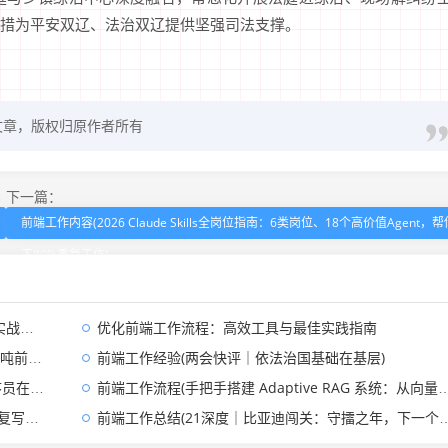
措为平安双辽、法治双辽提供坚强司法支撑。
文章，版权归原作者所有
下一篇：
前端工作内容(2026 Claude Skills全岗位指南：6类岗位、18个高价值Agent，
下80%重复工作)
南)
优化前端工作流程：高效工具与最佳实践指南
续投产)
前端工作经验(两会快评｜依法治国基础在基层)
型实录)
前端工作流程(手把手搭建 Adaptive RAG 系统：从向量检索到 Streamlit 前端全流程)
工作流)
前端工作总结(21深度｜比亚迪闯关：守擂之年，下一个增长点是什么-)