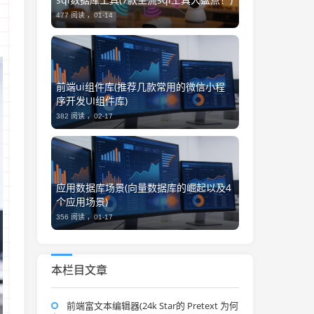
477 阅读 ，
01-14
前端ui组件库(推荐几款常用的微信小程
序开发UI组件库)
382 阅读 ，
02-17
应用数据库场景(向量数据库的崛起以及4
个应用场景)
356 阅读 ，
01-17
本栏目文章
前端富文本编辑器(24k Star的 Pretext 为何