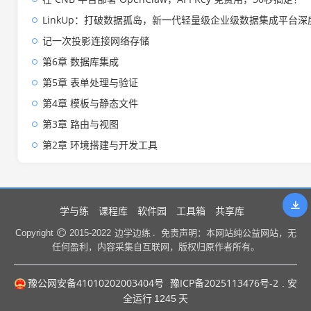
LinkUp：打破数据孤岛，新一代轻量级企业级数据集成平台深
记一次投影连接网络存储
第6章 数据库集成
第5章 表单处理与验证
第4章 模板与静态文件
第3章 路由与视图
第2章 环境搭建与开发工具
学与练
课程库
软件园
工具箱
共享库
边学边练 .
Copyright
2015-2022
免责声明：本网站纯公益网站，无
任何盈利，内容采集自互联网，版权归原作者所有。
豫公网安备41010202003404号
豫ICP备2025113476号-2
. 安
全运行
1245
天