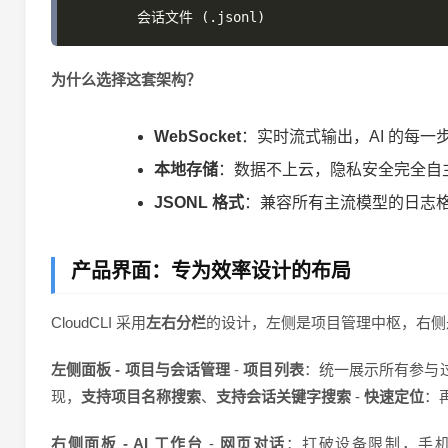
为什么选择这套架构？
WebSocket
：实时流式输出，AI 的每一
本地存储
：数据不上云，隐私安全完全自
JSONL 格式
：兼容所有主流模型的日志
产品界面：专为效率设计的布局
CloudCLI 采用
左右分栏
的设计，左侧是项目管理中枢，右侧是
左侧面板 - 项目与会话管理
-
项目列表
：统一展示所有参与过
现，
支持项目名称搜索
、
支持会话关键字搜索
-
快速定位
：
右侧面板 - AI 工作台
-
网页对话
：打破设备限制，手机