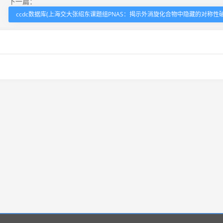
下一篇：
ccdc数据库(上海交大张绍东课题组PNAS：揭示外消旋化合物中隐藏的对称性破