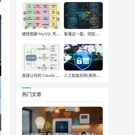
硬核图解 MySQL 死锁：为什么两个看似不冲突的 Update 和 Insert 会掐死对方？
看懂这一篇，彻底通关大模型底层！图解 Transformer 核心架构与自注意力机制！
直接让你的 Claude Code 效率拉满，Anthropic 官方神级插件开源了！
人工智能别称(美称中国一人工智能企业违反美出口管制 外交部：中方已多次表明原则立场)
热门文章
sql数据库工具(7款主流sql工具大盘点！)