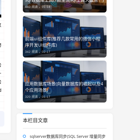
440 阅读 ，
01-14
数
前端ui组件库(推荐几款常用的微信小程
序开发UI组件库)
物
342 阅读 ，
02-17
验
一
验
应用数据库场景(向量数据库的崛起以及4
个应用场景)
d
320 阅读 ，
01-17
本栏目文章
sqlserver数据库同步(SQL Server 增量同步