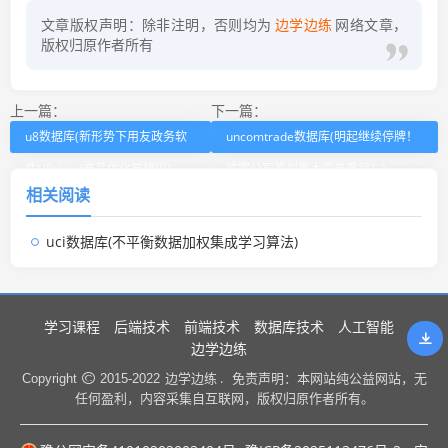
文章版权声明：除非注明，否则均为
边学边练
网络文章，
版权归原作者所有
上一篇：
下一篇：
u8数据库(新形势下用友政务软
uncomtrade数据库(明起继续停牌！
件U8cloud产品优化与建议)
这家公司筹划重大资产重组！)
相关阅读
uci数据库(不平衡数据加权集成学习算法)
学习课程
后端技术
前端技术
数据库技术
人工智能
边学边练
边学边练 .
Copyright
2015-2022
免责声明：本网站纯公益网站，无
任何盈利，内容采集自互联网，版权归原作者所有。