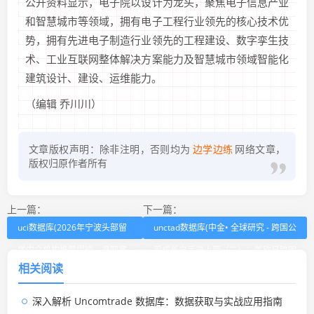
公开资料显示，电子院以设计为龙头，聚焦电子信息产业
和智慧城市等领域，拥有电子工程行业领先的核心技术优
势，拥有先进电子制造行业领先的工程建设、数字孪生技
术、工业互联网整体解决方案能力及智慧城市领域智能化
建筑设计、建设、运维能力。
（编辑 乔川川）
文章版权声明：除非注明，否则均为
边学边练
网络文章，
版权归原作者所有
上一篇：
下一篇：
uci数据库(2026年宁波头部留
unctad数据库(中金• 全球研究 - 跨国公
学中介机构推荐揭晓，录取案
司成长启示录上篇（二）：美欧日跨国
相关阅读
例多者胜出)
公司观察)
深入解析 Uncomtrade 数据库：数据获取与实战应用指南